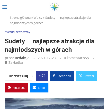
Strona główna
»
Wpisy
»
Sudety — najlepsze atrakcje dla
najmłodszych w górach
Materiał zewnętrzny
Sudety — najlepsze atrakcje dla
najmłodszych w górach
przez
Redakcja
2021-12-23
0 komentarze/y
Zakładka
0
UDOSTĘPNIJ
Facebook
Twitter
Pinterest
Email