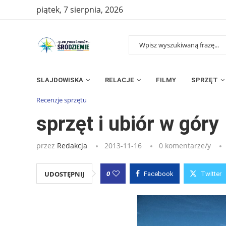
piątek, 7 sierpnia, 2026
SLAJDOWISKA
RELACJE
FILMY
SPRZĘT
Strona główna
»
Wpisy
»
sprzęt i ubiór w góry
Recenzje sprzętu
sprzęt i ubiór w góry
przez
Redakcja
2013-11-16
0 komentarze/y
0
UDOSTĘPNIJ
Facebook
Twitter