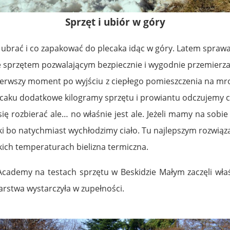
Sprzęt i ubiór w góry
 ubrać i co zapakować do plecaka idąc w góry.
Latem sprawa 
sprzętem pozwalającym bezpiecznie i wygodnie przemierzać 
pierwszy moment po wyjściu z ciepłego pomieszczenia na m
lecaku dodatkowe kilogramy sprzętu i prowiantu odczujemy c
ię rozbierać ale… no właśnie jest ale. Jeżeli mamy na sobie
ki bo natychmiast wychłodzimy ciało.
Tu najlepszym rozwiąza
kich temperaturach bielizna termiczna.
 Academy na testach sprzętu w Beskidzie Małym zaczęli właś
rstwa wystarczyła w zupełności.