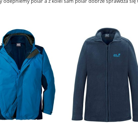
gdy odepniemy polar a z kolei sam polar dobrze sprawdza się