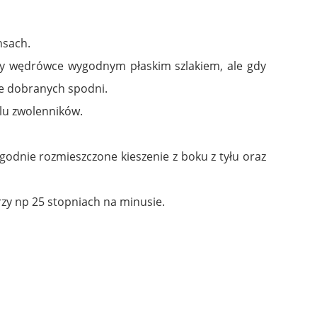
nsach.
zy wędrówce wygodnym płaskim szlakiem, ale gdy
ie dobranych spodni.
elu zwolenników.
godnie rozmieszczone kieszenie z boku z tyłu oraz
zy np 25 stopniach na minusie.