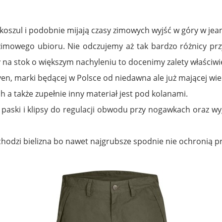
 koszul i podobnie mijają czasy zimowych wyjść w góry w jea
imowego ubioru. Nie odczujemy aż tak bardzo różnicy pr
 na stok o większym nachyleniu to docenimy zalety właściw
en, marki będącej w Polsce od niedawna ale już mającej wi
ach a także zupełnie inny materiał jest pod kolanami.
 paski i klipsy do regulacji obwodu przy nogawkach oraz wy
hodzi bielizna bo nawet najgrubsze spodnie nie ochronią pr