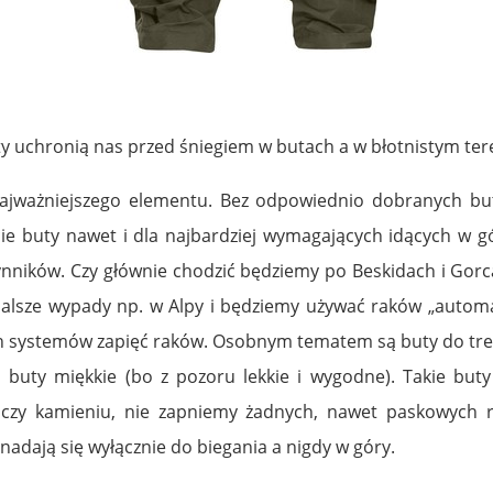
y uchronią nas przed śniegiem w butach a w błotnistym ter
jważniejszego elementu. Bez odpowiednio dobranych butó
ie buty nawet i dla najbardziej wymagających idących w g
ynników. Czy głównie chodzić będziemy po Beskidach i Gor
dalsze wypady np. w Alpy i będziemy używać raków „automa
 systemów zapięć raków. Osobnym tematem są buty do trek
 buty miękkie (bo z pozoru lekkie i wygodne). Takie but
czy kamieniu, nie zapniemy żadnych, nawet paskowych r
nadają się wyłącznie do biegania a nigdy w góry.