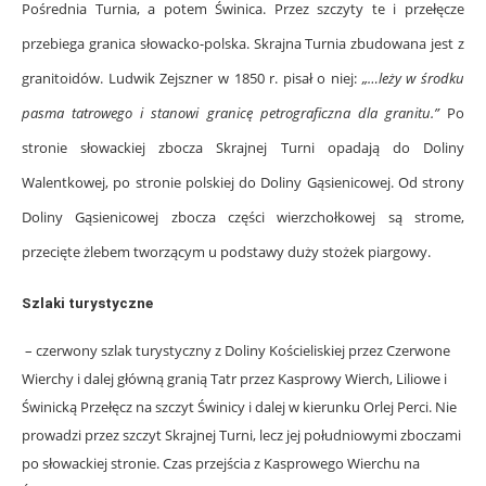
Pośrednia Turnia, a potem Świnica. Przez szczyty te i przełęcze
przebiega granica słowacko-polska. Skrajna Turnia zbudowana jest z
granitoidów. Ludwik Zejszner w 1850 r. pisał o niej:
„…leży w środku
pasma tatrowego i stanowi granicę petrograficzna dla granitu.”
Po
stronie słowackiej zbocza Skrajnej Turni opadają do Doliny
Walentkowej, po stronie polskiej do Doliny Gąsienicowej. Od strony
Doliny Gąsienicowej zbocza części wierzchołkowej są strome,
przecięte żlebem tworzącym u podstawy duży stożek piargowy.
Szlaki turystyczne
– czerwony szlak turystyczny z Doliny Kościeliskiej przez Czerwone
Wierchy i dalej główną granią Tatr przez Kasprowy Wierch, Liliowe i
Świnicką Przełęcz na szczyt Świnicy i dalej w kierunku Orlej Perci. Nie
prowadzi przez szczyt Skrajnej Turni, lecz jej południowymi zboczami
po słowackiej stronie. Czas przejścia z Kasprowego Wierchu na