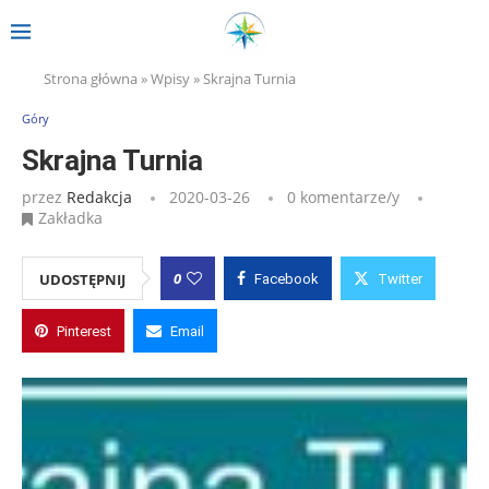
Strona główna
»
Wpisy
»
Skrajna Turnia
Góry
Skrajna Turnia
przez
Redakcja
2020-03-26
0 komentarze/y
Zakładka
0
UDOSTĘPNIJ
Facebook
Twitter
Pinterest
Email