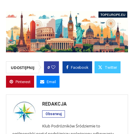
0
UDOSTĘPNIJ
Facebook
Twitter
Pinterest
Email
REDAKCJA
Obserwuj
Klub Podróżników Śródziemie to
ogólnopolski portal podróżniczy poświęcony odkrywaniu