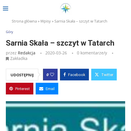
Strona główna
»
Wpisy
»
Sarnia Skała – szczyt w Tatarch
Góry
Sarnia Skała – szczyt w Tatarch
przez
Redakcja
2020-03-26
0 komentarze/y
Zakładka
0
UDOSTĘPNIJ
Facebook
Twitter
Pinterest
Email