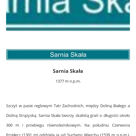
Sarnia Skała
1377 m n.p.m.
Szczyt w pasie reglowym Tatr Zachodnich, między Doliną Białego a
Doliną Strążyską. Sarnia Skała tworzy skalistą grań o długości około
300 m i przebiegu równoleżnikowym. Na południu Czerwona
Przełęcz (1301 m) oddziela ją od Suchego Wierchu (1539 m n.p.m.).