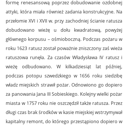
formę renesansową poprzez dobudowanie ozdobnej
attyki, która miała również zadania konstrukcyjne. Na
przełomie XVI i XVII w. przy zachodniej ścianie ratusza
dobudowano wieżę u dołu kwadratową, powyżej
głównego korpusu – ośmioboczną. Podczas pożaru w
roku 1623 ratusz został poważnie zniszczony zaś wieża
ratuszowa runęła. Za czasów Władysława IV ratusz i
wieżę odbudowano. W kilkadziesiąt lat później,
podczas potopu szwedzkiego w 1656 roku siedzibę
władz miejskich strawił pożar. Odnowiono go dopiero
za panowania Jana III Sobieskiego. Kolejny wielki pożar
miasta w 1757 roku nie oszczędził także ratusza. Przez
długi czas brak środków w kasie miejskiej wstrzymywał
kapitalny remont, do którego przestąpiono dopiero w