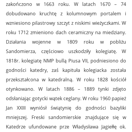
zakończono w 1663 roku. W latach 1670 – 74
dobudowano kruchtę z kolumnowym portalem i
wzniesiono pilastrowy szczyt z niskimi wieżyczkami. W
roku 1712 zmieniono dach ceramiczny na miedziany.
Działania wojenne w 1809 roku w pobliżu
Sandomierza, częściowo uszkodziły kolegiatę. W
1818r. kolegiatę NMP bullą Piusa VII, podniesiono do
godności katedry, zaś kapituła kolegiacka została
przekształcona w katedralną. W roku 1828 kościół
otynkowano. W latach 1886 – 1889 tynki zdjęto
odsłaniając gotycki wątek ceglany. W roku 1960 papież
Jan XXIII wyniósł świątynię do godności bazyliki
mniejszej. Freski sandomierskie znajdujące się w
Katedrze ufundowane prze Władysława Jagiełłę ok.