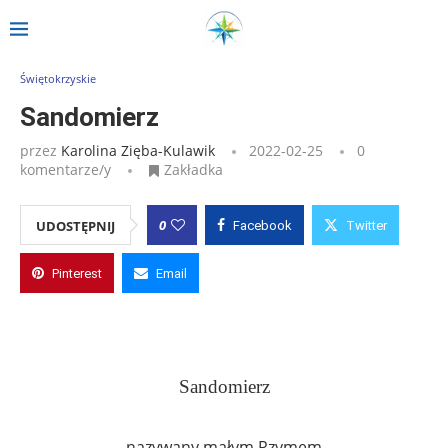
Strona główna
»
Wpisy
»
Sandomierz
Świętokrzyskie
Sandomierz
przez
Karolina Zięba-Kulawik
2022-02-25
0
komentarze/y
Zakładka
0
UDOSTĘPNIJ
Facebook
Twitter
Pinterest
Email
Sandomierz
nazywany małym Rzymem