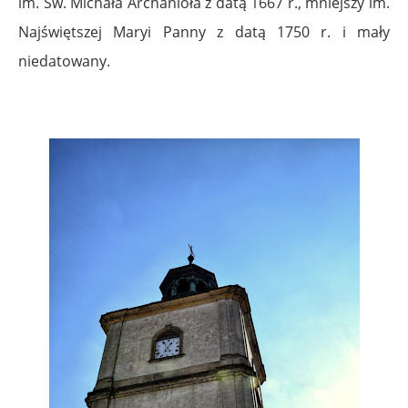
im. Św. Michała Archanioła z datą 1667 r., mniejszy im.
Najświętszej Maryi Panny z datą 1750 r. i mały
niedatowany.