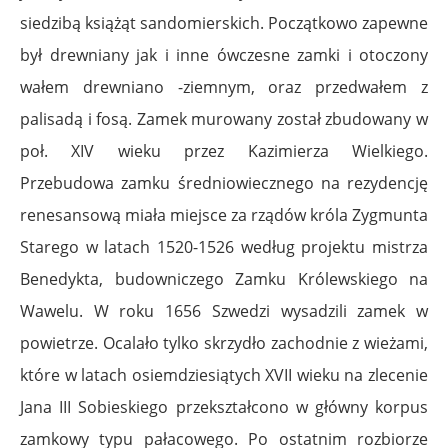
siedzibą książąt sandomierskich. Początkowo zapewne
był drewniany jak i inne ówczesne zamki i otoczony
wałem drewniano -ziemnym, oraz przedwałem z
palisadą i fosą. Zamek murowany został zbudowany w
poł. XIV wieku przez Kazimierza Wielkiego.
Przebudowa zamku średniowiecznego na rezydencję
renesansową miała miejsce za rządów króla Zygmunta
Starego w latach 1520-1526 według projektu mistrza
Benedykta, budowniczego Zamku Królewskiego na
Wawelu. W roku 1656 Szwedzi wysadzili zamek w
powietrze. Ocalało tylko skrzydło zachodnie z wieżami,
które w latach osiemdziesiątych XVII wieku na zlecenie
Jana III Sobieskiego przekształcono w główny korpus
zamkowy typu pałacowego. Po ostatnim rozbiorze