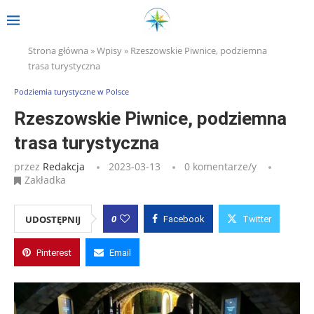
Strona główna
»
Wpisy
»
Rzeszowskie Piwnice, podziemna
trasa turystyczna
Podziemia turystyczne w Polsce
Rzeszowskie Piwnice, podziemna
trasa turystyczna
przez
Redakcja
2023-03-13
0 komentarze/y
Zakładka
0
UDOSTĘPNIJ
Facebook
Twitter
Pinterest
Email