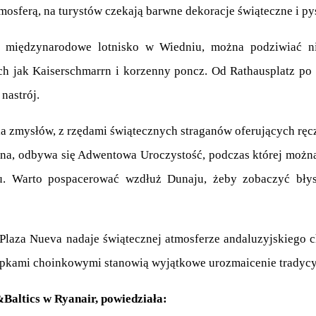
sferą, na turystów czekają barwne dekoracje świąteczne i py
a międzynarodowe lotnisko w Wiedniu, można podziwiać nie
h jak Kaiserschmarrn i korzenny poncz. Od Rathausplatz po pa
nastrój.
la zmysłów, z rzędami świątecznych straganów oferujących ręcz
fana, odbywa się Adwentowa Uroczystość, podczas której możn
. Warto pospacerować wzdłuż Dunaju, żeby zobaczyć błyszc
laza Nueva nadaje świątecznej atmosferze andaluzyjskiego ch
pkami choinkowymi stanowią wyjątkowe urozmaicenie tradycy
altics w Ryanair, powiedziała: