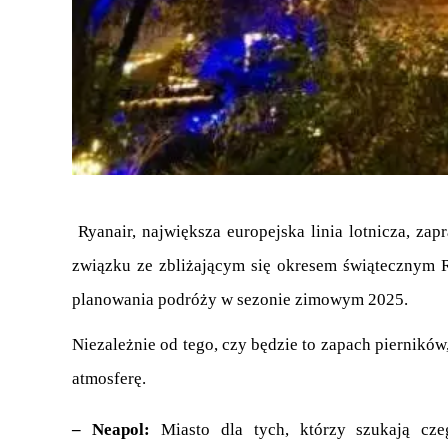
 Ryanair, największa europejska linia lotnicza, zaprasza dziś (piątek, 31 października) do odkrywania najlepszych europejskich jarmarków bożonarodzeniowych. W 
związku ze zbliżającym się okresem świątecznym R
planowania podróży w sezonie zimowym 2025.
Niezależnie od tego, czy będzie to zapach piernikó
atmosferę.
– Neapol: 
Miasto dla tych, którzy szukają cz