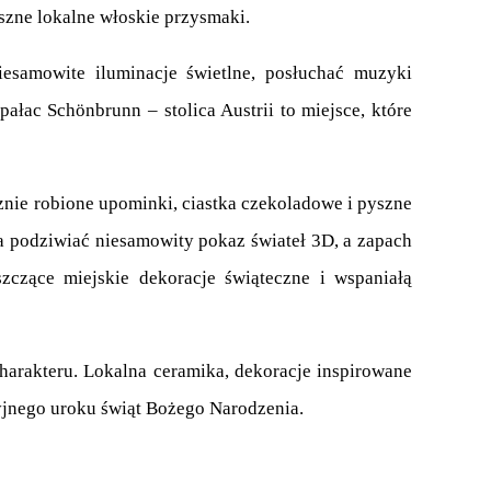
szne lokalne włoskie przysmaki.
samowite iluminacje świetlne, posłuchać muzyki 
łac Schönbrunn – stolica Austrii to miejsce, które 
nie robione upominki, ciastka czekoladowe i pyszne 
a podziwiać niesamowity pokaz świateł 3D, a zapach 
zące miejskie dekoracje świąteczne i wspaniałą 
arakteru. Lokalna ceramika, dekoracje inspirowane 
jnego uroku świąt Bożego Narodzenia.