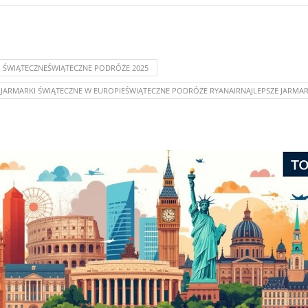
KI ŚWIĄTECZNEŚWIĄTECZNE PODRÓŻE 2025
JARMARKI ŚWIĄTECZNE W EUROPIEŚWIĄTECZNE PODRÓŻE RYANAIRNAJLEPSZE JARMAR