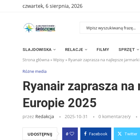
czwartek, 6 sierpnia, 2026
SLAJDOWISKA
RELACJE
FILMY
SPRZĘT
Strona główna
»
Wpisy
»
Ryanair zaprasza na najlepsze jarmar
Różne media
Ryanair zaprasza na
Europie 2025
przez
Redakcja
2025-10-31
0 komentarze/y
0
UDOSTĘPNIJ
Facebook
Twitter