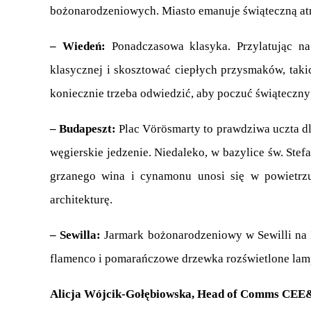
bożonarodzeniowych. Miasto emanuje świąteczną atmo
– Wiedeń:
 Ponadczasowa klasyka. Przylatując n
klasycznej i skosztować ciepłych przysmaków, takic
koniecznie trzeba odwiedzić, aby poczuć świąteczny 
– Budapeszt:
 Plac Vörösmarty to prawdziwa uczta d
węgierskie jedzenie. Niedaleko, w bazylice św. Ste
grzanego wina i cynamonu unosi się w powietrzu
architekturę.
– Sewilla:
 Jarmark bożonarodzeniowy w Sewilli na P
flamenco i pomarańczowe drzewka rozświetlone lam
Alicja Wójcik-Gołębiowska, Head of Comms CEE&B