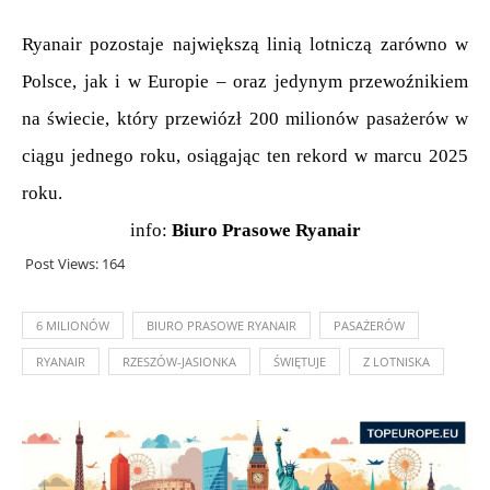
Ryanair pozostaje największą linią lotniczą zarówno w 
Polsce, jak i w Europie – oraz jedynym przewoźnikiem 
na świecie, który przewiózł 200 milionów pasażerów w 
ciągu jednego roku, osiągając ten rekord w marcu 2025 
roku.
info: 
Biuro Prasowe Ryanair
Post Views:
164
6 MILIONÓW
BIURO PRASOWE RYANAIR
PASAŻERÓW
RYANAIR
RZESZÓW-JASIONKA
ŚWIĘTUJE
Z LOTNISKA