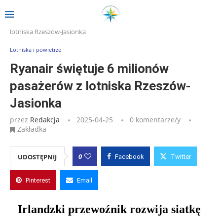
Strona główna
»
Wpisy
»
Ryanair świętuje 6 milionów pasażerów z
lotniska Rzeszów-Jasionka
Lotniska i powietrze
Ryanair świętuje 6 milionów
pasażerów z lotniska Rzeszów-
Jasionka
przez
Redakcja
2025-04-25
0 komentarze/y
Zakładka
0
UDOSTĘPNIJ
Facebook
Twitter
Pinterest
Email
Irlandzki przewoźnik rozwija siatkę 