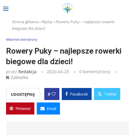
Strona główna
»
Wpisy
»
Rowery Puky – najlepsze rowerki
biegowe dla dzieci!
Materiał zewnętrzny
Rowery Puky – najlepsze rowerki
biegowe dla dzieci!
przez
Redakcja
2020-04-23
0 komentarze/y
Zakładka
0
UDOSTĘPNIJ
Facebook
Twitter
Pinterest
Email