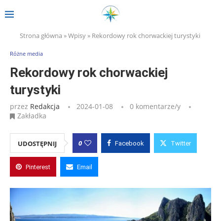
Strona główna
»
Wpisy
»
Rekordowy rok chorwackiej turystyki
Różne media
Rekordowy rok chorwackiej
turystyki
przez
Redakcja
2024-01-08
0 komentarze/y
Zakładka
0
UDOSTĘPNIJ
Facebook
Twitter
Pinterest
Email