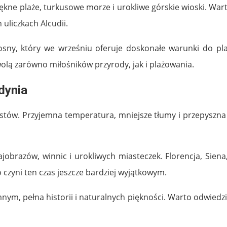
iękne plaże, turkusowe morze i urokliwe górskie wioski. War
uliczkach Alcudii.
iosny, który we wrześniu oferuje doskonałe warunki do p
olą zarówno miłośników przyrody, jak i plażowania.
dynia
stów. Przyjemna temperatura, mniejsze tłumy i przepyszna 
ajobrazów, winnic i urokliwych miasteczek. Florencja, Siena
 czyni ten czas jeszcze bardziej wyjątkowym.
ym, pełna historii i naturalnych piękności. Warto odwiedzi