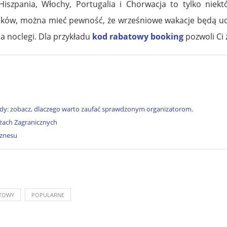
 Hiszpania, Włochy, Portugalia i Chorwacja to tylko niek
unków, można mieć pewność, że wrześniowe wakacje będą ud
a noclegi. Dla przykładu
kod rabatowy booking
pozwoli Ci
y: zobacz, dlaczego warto zaufać sprawdzonym organizatorom.
ach Zagranicznych
iznesu
TOWY
POPULARNE