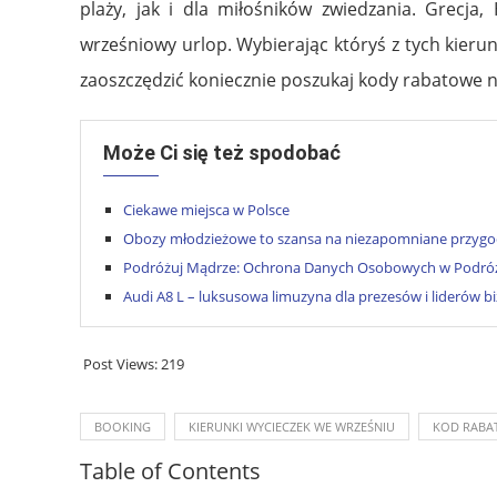
plaży, jak i dla miłośników zwiedzania. Grecja,
wrześniowy urlop. Wybierając któryś z tych kier
zaoszczędzić koniecznie poszukaj kody rabatowe n
Może Ci się też spodobać
Ciekawe miejsca w Polsce
Obozy młodzieżowe to szansa na niezapomniane przygod
Podróżuj Mądrze: Ochrona Danych Osobowych w Podróż
Audi A8 L – luksusowa limuzyna dla prezesów i liderów b
Post Views:
219
BOOKING
KIERUNKI WYCIECZEK WE WRZEŚNIU
KOD RABA
Table of Contents