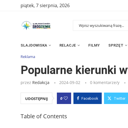
piątek, 7 sierpnia, 2026
SLAJDOWISKA
RELACJE
FILMY
SPRZĘT
Strona główna
»
Wpisy
»
Popularne kierunki wycieczek we wrze
Reklama
Popularne kierunki 
przez
Redakcja
2024-09-02
0 komentarze/y
0
UDOSTĘPNIJ
Facebook
Twitter
Table of Contents