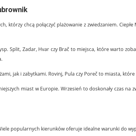
Dubrownik
h, którzy chcą połączyć plażowanie z zwiedzaniem. Ciepłe M
ysp. Split, Zadar, Hvar czy Brač to miejsca, które warto zob
a.
mi, jak i zabytkami. Rovinj, Pula czy Poreč to miasta, które 
ękniejszych miast w Europie. Wrzesień to doskonały czas na
iele popularnych kierunków oferuje idealne warunki do wypo