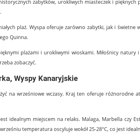
 historycznych zabytków, urokliwych miasteczek i pięknych
.
niałych plaż. Wyspa oferuje zarówno zabytki, jak i świetn
’ego Quinna.
pięknymi plażami i urokliwymi wioskami. Miłośnicy natury i
trzeba zobaczyć.
orka, Wyspy Kanaryjskie
ażyć na wrześniowe wczasy. Kraj ten oferuje różnorodne at
i jest idealnym miejscem na relaks. Malaga, Marbella czy 
 wrześniu temperatura oscyluje wokół 25-28°C, co jest ideal