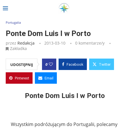
Strona główna
»
Wpisy
»
Ponte Dom Luis I w Porto
Portugalia
Ponte Dom Luis I w Porto
przez
Redakcja
2013-03-10
0 komentarze/y
Zakładka
0
UDOSTĘPNIJ
Facebook
Twitter
Pinterest
Email
Ponte Dom Luis I w Porto
Wszystkim podróżującym do Portugalii, polecamy