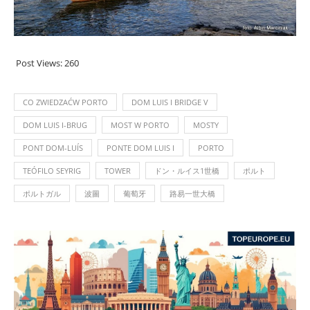
Post Views:
260
CO ZWIEDZAĆW PORTO
DOM LUIS I BRIDGE V
DOM LUIS I-BRUG
MOST W PORTO
MOSTY
PONT DOM-LUÍS
PONTE DOM LUIS I
PORTO
TEÓFILO SEYRIG
TOWER
ドン・ルイス1世橋
ポルト
ポルトガル
波圖
葡萄牙
路易一世大橋