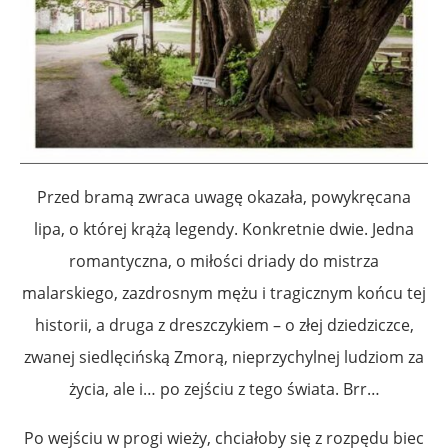
Przed bramą zwraca uwagę okazała, powykręcana
lipa, o której krążą legendy. Konkretnie dwie. Jedna
romantyczna, o miłości driady do mistrza
malarskiego, zazdrosnym mężu i tragicznym końcu tej
historii, a druga z dreszczykiem – o złej dziedziczce,
zwanej siedlęcińską Zmorą, nieprzychylnej ludziom za
życia, ale i… po zejściu z tego świata. Brr…
Po wejściu w progi wieży, chciałoby się z rozpędu biec