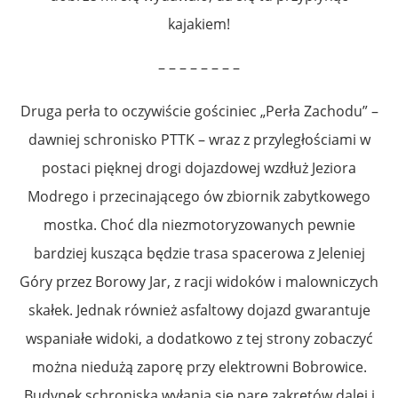
kajakiem!
– – – – – – – –
Druga perła to oczywiście gościniec „Perła Zachodu” –
dawniej schronisko PTTK – wraz z przyległościami w
postaci pięknej drogi dojazdowej wzdłuż Jeziora
Modrego i przecinającego ów zbiornik zabytkowego
mostka. Choć dla niezmotoryzowanych pewnie
bardziej kusząca będzie trasa spacerowa z Jeleniej
Góry przez Borowy Jar, z racji widoków i malowniczych
skałek. Jednak również asfaltowy dojazd gwarantuje
wspaniałe widoki, a dodatkowo z tej strony zobaczyć
można niedużą zaporę przy elektrowni Bobrowice.
Budynek schroniska wyłania się parę zakrętów dalej i