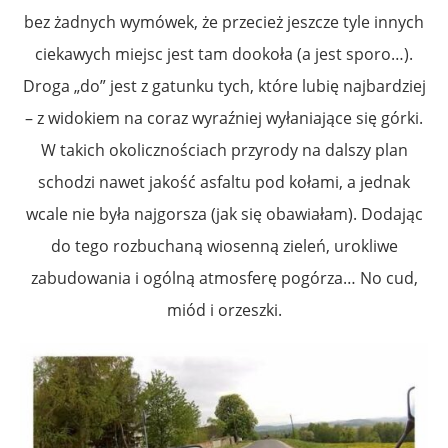
bez żadnych wymówek, że przecież jeszcze tyle innych
ciekawych miejsc jest tam dookoła (a jest sporo…).
Droga „do” jest z gatunku tych, które lubię najbardziej
– z widokiem na coraz wyraźniej wyłaniające się górki.
W takich okolicznościach przyrody na dalszy plan
schodzi nawet jakość asfaltu pod kołami, a jednak
wcale nie była najgorsza (jak się obawiałam). Dodając
do tego rozbuchaną wiosenną zieleń, urokliwe
zabudowania i ogólną atmosferę pogórza… No cud,
miód i orzeszki.