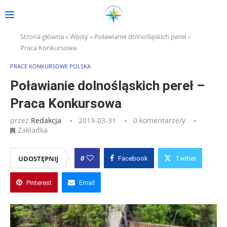
Strona główna
»
Wpisy
»
Poławianie dolnośląskich pereł –
Praca Konkursowa
PRACE KONKURSOWE POLSKA
Poławianie dolnośląskich pereł –
Praca Konkursowa
przez
Redakcja
2019-03-31
0 komentarze/y
Zakładka
0
UDOSTĘPNIJ
Facebook
Twitter
Pinterest
Email