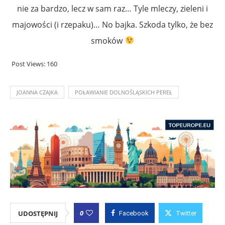
nie za bardzo, lecz w sam raz… Tyle mleczy, zieleni i
majowości (i rzepaku)… No bajka. Szkoda tylko, że bez
smoków
Post Views:
160
JOANNA CZAJKA
POŁAWIANIE DOLNOŚLĄSKICH PEREŁ
0
UDOSTĘPNIJ
Facebook
Twitter