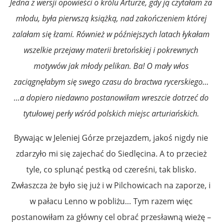
Jedna z wersji opowieści o królu Arturze, gdy ją czytałam za
młodu, była pierwszą książką, nad
zakończeniem której
zalałam się łzami. Również w późniejszych latach łykałam
wszelkie przejawy
materii bretońskiej i pokrewnych
motywów jak młody pelikan. Ba! O mały włos
zaciągnęłabym się
swego czasu do bractwa rycerskiego…
…a dopiero niedawno postanowiłam wreszcie dotrzeć do
tytułowej perły wśród polskich miejsc
arturiańskich.
Bywając w Jeleniej Górze przejazdem, jakoś nigdy nie
zdarzyło mi się zajechać do Siedlęcina. A to przecież
tyle, co splunąć pestką od czereśni, tak blisko.
Zwłaszcza że było się już i w Pilchowicach na zaporze, i
w pałacu Lenno w pobliżu… Tym razem więc
postanowiłam za główny cel obrać przesławną wieżę –