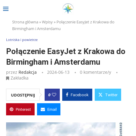
Strona główna
»
Wpisy
»
Połączenie EasyJet z Krakowa do
Birmingham i Amsterdamu
Lotniska i powietrze
Połączenie EasyJet z Krakowa do
Birmingham i Amsterdamu
przez
Redakcja
2024-06-13
0 komentarze/y
Zakładka
0
UDOSTĘPNIJ
Facebook
Twitter
Pinterest
Email