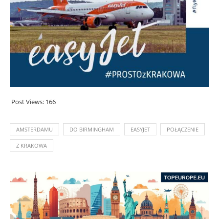
Post Views:
166
AMSTERDAMU
DO BIRMINGHAM
EASYJET
POŁĄCZENIE
Z KRAKOWA