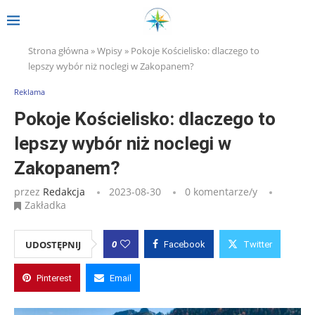
Strona główna
»
Wpisy
»
Pokoje Kościelisko: dlaczego to
lepszy wybór niż noclegi w Zakopanem?
Reklama
Pokoje Kościelisko: dlaczego to
lepszy wybór niż noclegi w
Zakopanem?
przez
Redakcja
2023-08-30
0 komentarze/y
Zakładka
0
UDOSTĘPNIJ
Facebook
Twitter
Pinterest
Email