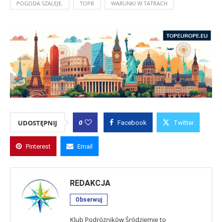
POGODA SZALEJE.
TOPR
WARUNKI W TATRACH
0
UDOSTĘPNIJ
Facebook
Twitter
Pinterest
Email
REDAKCJA
Obserwuj
Klub Podróżników Śródziemie to