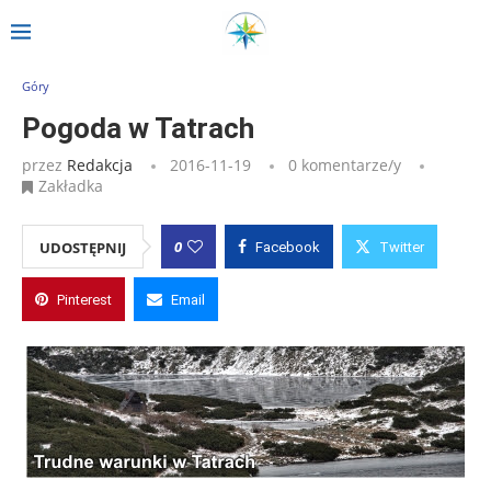
Strona główna
»
Wpisy
»
Pogoda w Tatrach
Góry
Pogoda w Tatrach
przez
Redakcja
2016-11-19
0 komentarze/y
Zakładka
0
UDOSTĘPNIJ
Facebook
Twitter
Pinterest
Email