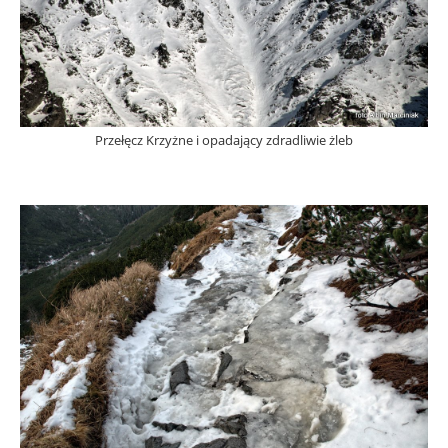
Przełęcz Krzyżne i opadający zdradliwie żleb