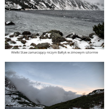
Wielki Staw zamarzający niczym Bałtyk w zimowym sztormie