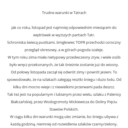
Trudne warunki w Tatrach
Jak co roku, listopad jest najmniej odpowiednim miesiącem do
wędrówek w wyższych partiach Tatr.
Schroniska świecą pustkami, śmigłowiec TOPR przechodzi coroczny
przegląd okresowy, a w górach pogoda szaleje.
W tym roku zima miała nietypowy przedwczesny zryw, i wiele osób
było wręcz przekonanych, że tak śnieżnie zostanie już do wiosny.
Od połowy listopada zaczął się odwrót zimy i powrót jesieni. To
spowodowało, że na szlakach zalegają resztki śniegu i dużo lodu. Od
kilku dni mocno wieje i z niewielkimi przerwami pada deszcz.
Tak też jest na popularnym i lubianym przez wielu, szlaku z Palenicy
Białczańskiej, przez Wodogrzmoty Mickiewicza do Doliny Pięciu
Stawów Polskich.
W ciągu kilku dni warunki mogą ulec zmianie, bo śniegu ubywa z
każdą godziną, niemniej od rozwidlenia szlaków czarny/zielony,