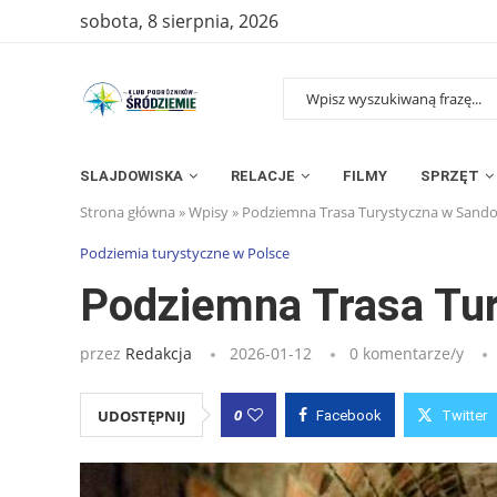
sobota, 8 sierpnia, 2026
SLAJDOWISKA
RELACJE
FILMY
SPRZĘT
Strona główna
»
Wpisy
»
Podziemna Trasa Turystyczna w Sand
Podziemia turystyczne w Polsce
Podziemna Trasa Tu
przez
Redakcja
2026-01-12
0 komentarze/y
0
UDOSTĘPNIJ
Facebook
Twitter