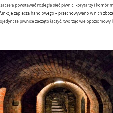
zaczęła powstawać rozległa sieć piwnic, korytarzy i komór
 funkcję zaplecza handlowego – przechowywano w nich zboże, 
edyncze piwnice zaczęto łączyć, tworząc wielopoziomowy la