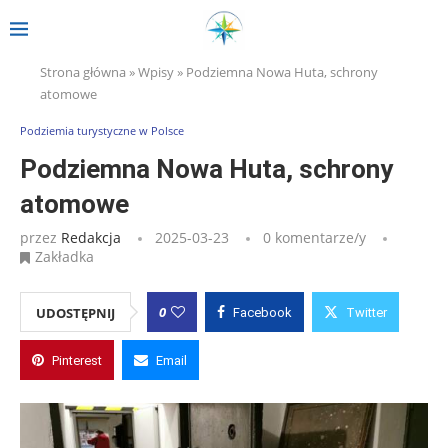
Strona główna
»
Wpisy
»
Podziemna Nowa Huta, schrony
atomowe
Podziemia turystyczne w Polsce
Podziemna Nowa Huta, schrony
atomowe
przez
Redakcja
2025-03-23
0 komentarze/y
Zakładka
0
UDOSTĘPNIJ
Facebook
Twitter
Pinterest
Email