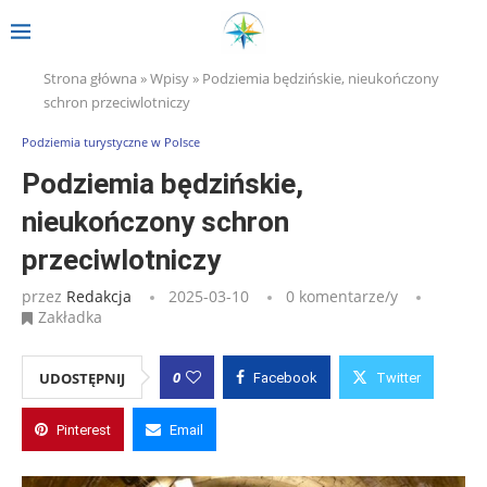
Strona główna
»
Wpisy
»
Podziemia będzińskie, nieukończony
schron przeciwlotniczy
Podziemia turystyczne w Polsce
Podziemia będzińskie,
nieukończony schron
przeciwlotniczy
przez
Redakcja
2025-03-10
0 komentarze/y
Zakładka
0
UDOSTĘPNIJ
Facebook
Twitter
Pinterest
Email