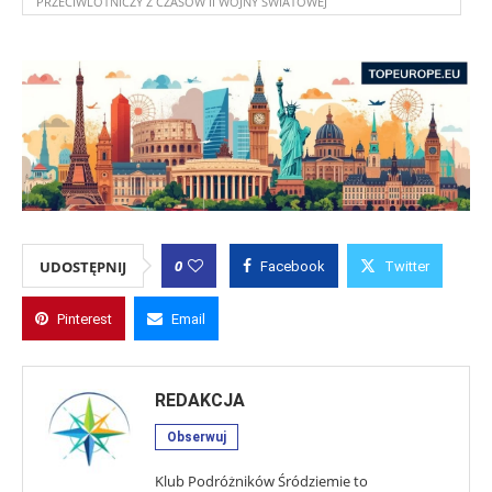
PRZECIWLOTNICZY Z CZASÓW II WOJNY ŚWIATOWEJ
0
UDOSTĘPNIJ
Facebook
Twitter
Pinterest
Email
REDAKCJA
Obserwuj
Klub Podróżników Śródziemie to