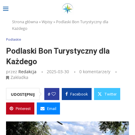
Strona główna
»
Wpisy
»
Podlaski Bon Turystyczny dla
Każdego
Podlaskie
Podlaski Bon Turystyczny dla
Każdego
przez
Redakcja
2025-03-30
0 komentarze/y
Zakładka
0
UDOSTĘPNIJ
Facebook
Twitter
Pinterest
Email