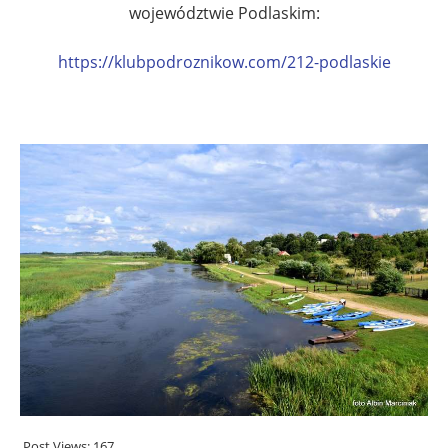
województwie Podlaskim:
https://klubpodroznikow.com/212-podlaskie
.
Post Views:
167