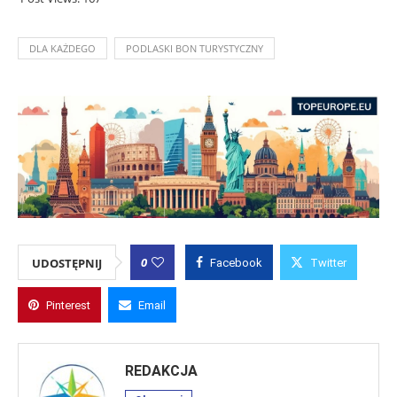
DLA KAŻDEGO
PODLASKI BON TURYSTYCZNY
0
UDOSTĘPNIJ
Facebook
Twitter
Pinterest
Email
REDAKCJA