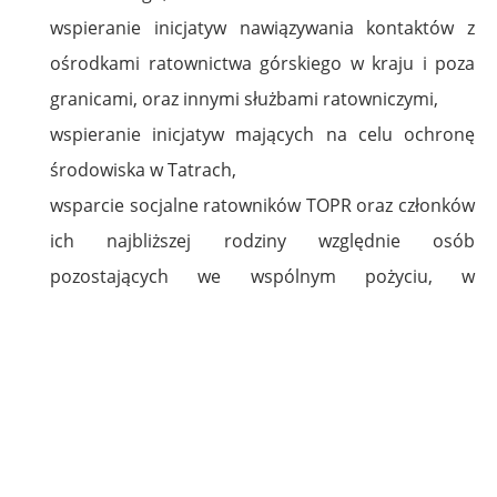
wspieranie inicjatyw nawiązywania kontaktów z
ośrodkami ratownictwa górskiego w kraju i poza
granicami, oraz innymi służbami ratowniczymi,
wspieranie inicjatyw mających na celu ochronę
środowiska w Tatrach,
wsparcie socjalne ratowników TOPR oraz członków
ich najbliższej rodziny względnie osób
pozostających we wspólnym pożyciu, w
przypadkach wypadków bądź zachorowań
ratowników TOPR,
wspieranie i finansowanie innej działalności
związanej z ratownictwem górskim.