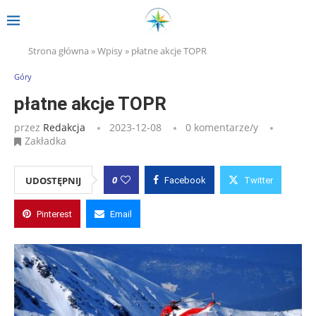
Strona główna
»
Wpisy
»
płatne akcje TOPR
Góry
płatne akcje TOPR
przez
Redakcja
2023-12-08
0 komentarze/y
Zakładka
0
UDOSTĘPNIJ
Facebook
Twitter
Pinterest
Email