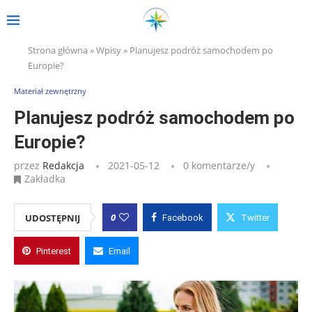
Strona główna
»
Wpisy
»
Planujesz podróż samochodem po
Europie?
Materiał zewnętrzny
Planujesz podróż samochodem po
Europie?
przez
Redakcja
2021-05-12
0 komentarze/y
Zakładka
0
UDOSTĘPNIJ
Facebook
Twitter
Pinterest
Email