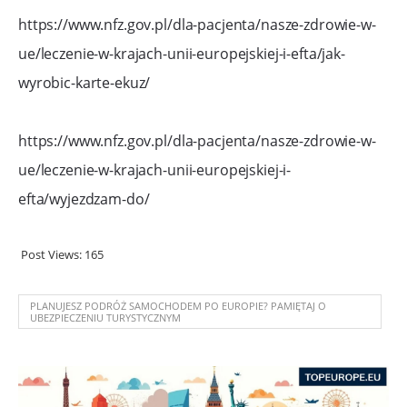
https://www.nfz.gov.pl/dla-pacjenta/nasze-zdrowie-w-
ue/leczenie-w-krajach-unii-europejskiej-i-efta/jak-
wyrobic-karte-ekuz/
https://www.nfz.gov.pl/dla-pacjenta/nasze-zdrowie-w-
ue/leczenie-w-krajach-unii-europejskiej-i-
efta/wyjezdzam-do/
Post Views:
165
PLANUJESZ PODRÓŻ SAMOCHODEM PO EUROPIE? PAMIĘTAJ O
UBEZPIECZENIU TURYSTYCZNYM