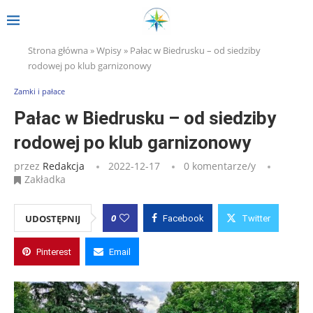
Strona główna
»
Wpisy
»
Pałac w Biedrusku – od siedziby
rodowej po klub garnizonowy
Zamki i pałace
Pałac w Biedrusku – od siedziby
rodowej po klub garnizonowy
przez
Redakcja
2022-12-17
0 komentarze/y
Zakładka
0
UDOSTĘPNIJ
Facebook
Twitter
Pinterest
Email