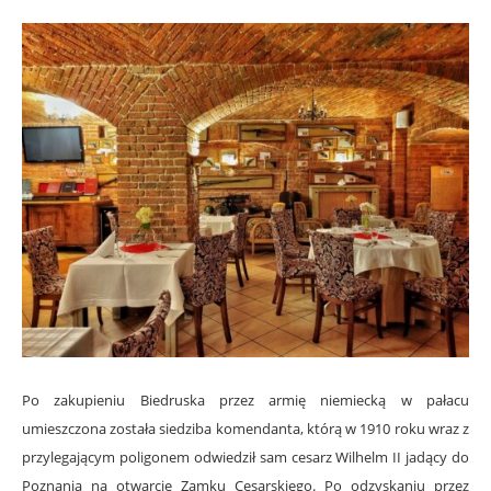
Po zakupieniu Biedruska przez armię niemiecką w pałacu
umieszczona została siedziba komendanta, którą w 1910 roku wraz z
przylegającym poligonem odwiedził sam cesarz Wilhelm II jadący do
Poznania na otwarcie Zamku Cesarskiego. Po odzyskaniu przez