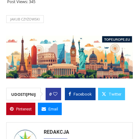
Post Views:
345
JAKUB CZYŻOWSKI
0
UDOSTĘPNIJ
Facebook
Twitter
Pinterest
Email
REDAKCJA