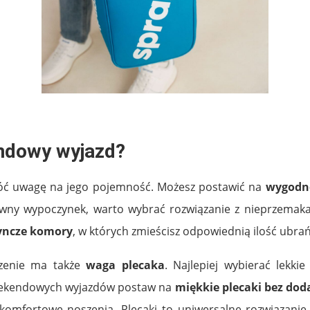
ndowy wyjazd?
róć uwagę na jego pojemność. Możesz postawić na
wygodne
tywny wypoczynek, warto wybrać rozwiązanie z nieprzemak
yncze komory
, w których zmieścisz odpowiednią ilość ubrań
zenie ma także
waga plecaka
. Najlepiej wybierać lekk
weekendowych wyjazdów postaw na
miękkie plecaki bez do
komfortowe noszenia. Plecaki to uniwersalne rozwiązanie