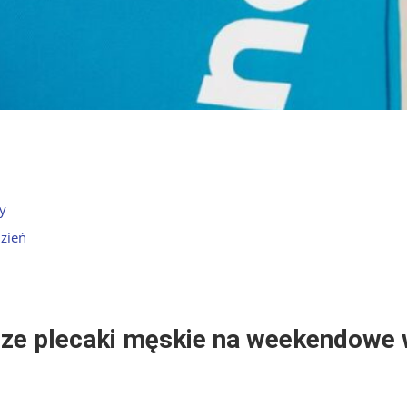
y
dzień
sze plecaki męskie na weekendowe 