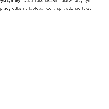
wytrzymały
. Duża ilość kieszeni ułatwi przy tym
przegródkę na laptopa, która sprawdzi się także