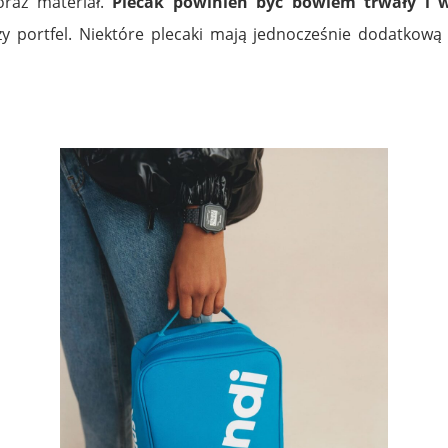
oraz materiał.
Plecak powinien być bowiem trwały i 
y portfel. Niektóre plecaki mają jednocześnie dodatkową 