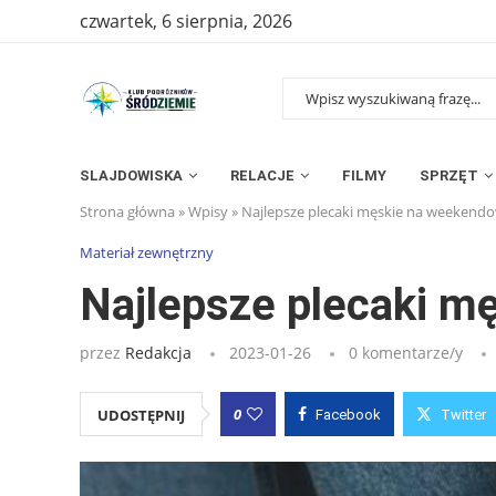
czwartek, 6 sierpnia, 2026
SLAJDOWISKA
RELACJE
FILMY
SPRZĘT
Strona główna
»
Wpisy
»
Najlepsze plecaki męskie na weekend
Materiał zewnętrzny
Najlepsze plecaki m
przez
Redakcja
2023-01-26
0 komentarze/y
0
UDOSTĘPNIJ
Facebook
Twitter