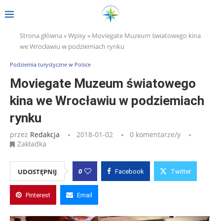
Strona główna
»
Wpisy
»
Moviegate Muzeum światowego kina
we Wrocławiu w podziemiach rynku
Podziemia turystyczne w Polsce
Moviegate Muzeum światowego
kina we Wrocławiu w podziemiach
rynku
przez
Redakcja
2018-01-02
0 komentarze/y
Zakładka
0
UDOSTĘPNIJ
Facebook
Twitter
Pinterest
Email