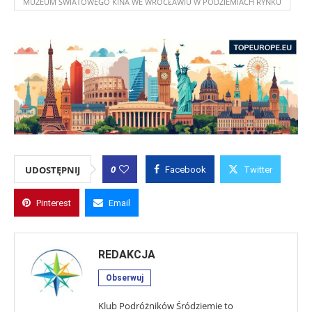
MUZEUM ŚWIATOWEGO KINA WE WROCŁAWIU W PODZIEMIACH RYNKU
0
UDOSTĘPNIJ
Facebook
Twitter
Pinterest
Email
REDAKCJA
Obserwuj
Klub Podróżników Śródziemie to