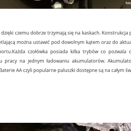
, dzięki czemu dobrze trzymają się na kaskach. Konstrukcj
ietlającą można ustawić pod dowolnym kątem oraz do aktua
portu.Każda czołówka posiada kilka trybów co pozwal
su pracy na jednym ładowaniu akumulatorów. Akumula
aterie AA czyli popularne paluszki dostępne są na całym św