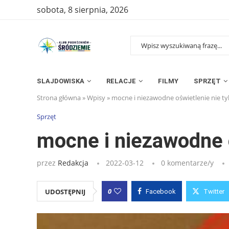
sobota, 8 sierpnia, 2026
SLAJDOWISKA
RELACJE
FILMY
SPRZĘT
Strona główna
»
Wpisy
»
mocne i niezawodne oświetlenie nie t
Sprzęt
mocne i niezawodne o
przez
Redakcja
2022-03-12
0 komentarze/y
0
UDOSTĘPNIJ
Facebook
Twitter