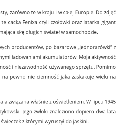
y, zarówno te w kraju i w całej Europie. Do zdjęć
 cacka Fenixa czyli czołówki oraz latarka gigant
jąca siłę długich świateł w samochodzie.
owych producentów, po bazarowe „jednorazówki” z
olejnymi ładowaniami akumulatorów. Moja aktywność
ewność i niezawodność używanego sprzętu. Pomimo
 a na pewno nie ciemność jaka zaskakuje wielu na
da a związana właśnie z oświetleniem. W lipcu 1945
 Szykowski. Jego zwłoki znaleziono dopiero dwa lata
wieczek z którymi wyruszył do jaskini.