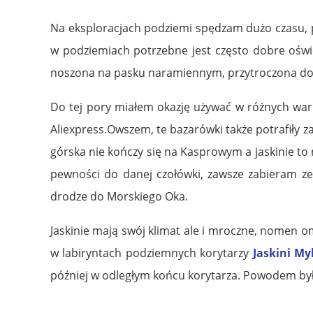
Na eksploracjach podziemi spędzam dużo czasu, pe
w podziemiach potrzebne jest często dobre oświe
noszona na pasku naramiennym, przytroczona do p
Do tej pory miałem okazję używać w różnych war
Aliexpress.Owszem, te bazarówki także potrafiły 
górska nie kończy się na Kasprowym a jaskinie t
pewności do danej czołówki, zawsze zabieram ze 
drodze do Morskiego Oka.
Jaskinie mają swój klimat ale i mroczne, nomen om
w labiryntach podziemnych korytarzy
Jaskini My
później w odległym końcu korytarza. Powodem był 