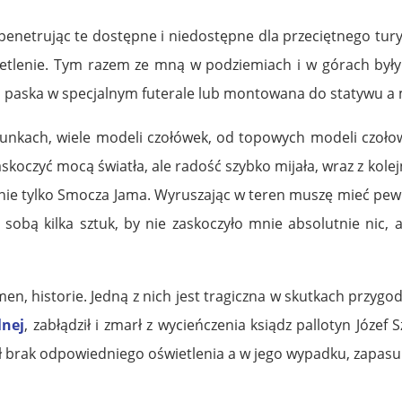
netrując te dostępne i niedostępne dla przeciętnego turyst
tlenie. Tym razem ze mną w podziemiach i w górach były te
aska w specjalnym futerale lub montowana do statywu a ma
unkach, wiele modeli czołówek, od topowych modeli czoł
zaskoczyć mocą światła, ale radość szybko mijała, wraz z k
o nie tylko Smocza Jama. Wyruszając w teren muszę mieć p
sobą kilka sztuk, by nie zaskoczyło mnie absolutnie nic,
en, historie. Jedną z nich jest tragiczna w skutkach przygo
lnej
, zabłądził i zmarł z wycieńczenia ksiądz pallotyn Józef
brak odpowiedniego oświetlenia a w jego wypadku, zapasu ś