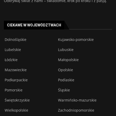
Odkrywaj świat z nami – świadomie, krok po kroku i z pasją.
CIEKAWE W WOJEWÓDZTWACH
Dolnośląskie
Kujawsko-pomorskie
Lubelskie
Lubuskie
Łódzkie
Małopolskie
Mazowieckie
Opolskie
Podkarpackie
Podlaskie
Pomorskie
Śląskie
Świętokrzyskie
Warmińsko-mazurskie
Wielkopolskie
Zachodniopomorskie