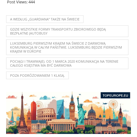
Post Views:
444
A WEDŁUG „GUARDIANA” TAKŻE NA ŚWIECIE
GDZIE WSZYSTKIE FORMY TRANSPORTU ZBIOROWEGO BĘDĄ
BEZPŁATNE (AUTOBUSY
LUKSEMBURG PIERWSZYM KRAJEM NA ŚWIECIE Z DARMOWĄ
KOMUNIKACJĄ W CAŁYM PAŃSTWIE. LUKSEMBURG BĘDZIE PIERWSZYM
KRAJEM W EUROPIE
POCIĄGI I TRAMWAJE). OD 1 MARCA 2020 KOMUNIKACJA NA TERENIE
CAŁEGO KSIĘSTWA MA BYĆ DARMOWA
POZA PODRÓŻOWANIEM 1 KLASĄ.