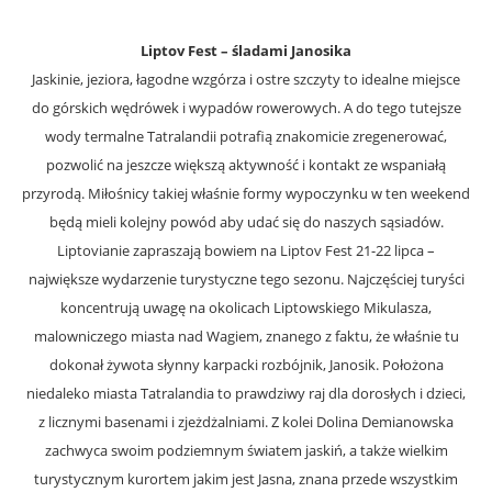
Liptov Fest – śladami Janosika
Jaskinie, jeziora, łagodne wzgórza i ostre szczyty to idealne miejsce
do górskich wędrówek i wypadów rowerowych. A do tego tutejsze
wody termalne Tatralandii potrafią znakomicie zregenerować,
pozwolić na jeszcze większą aktywność i kontakt ze wspaniałą
przyrodą. Miłośnicy takiej właśnie formy wypoczynku w ten weekend
będą mieli kolejny powód aby udać się do naszych sąsiadów.
Liptovianie zapraszają bowiem na Liptov Fest 21-22 lipca –
największe wydarzenie turystyczne tego sezonu. Najczęściej turyści
koncentrują uwagę na okolicach Liptowskiego Mikulasza,
malowniczego miasta nad Wagiem, znanego z faktu, że właśnie tu
dokonał żywota słynny karpacki rozbójnik, Janosik. Położona
niedaleko miasta Tatralandia to prawdziwy raj dla dorosłych i dzieci,
z licznymi basenami i zjeżdżalniami. Z kolei Dolina Demianowska
zachwyca swoim podziemnym światem jaskiń, a także wielkim
turystycznym kurortem jakim jest Jasna, znana przede wszystkim