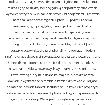
kotlina otoczona jest wysokimi pasmami górskimi – dzięki temu
można oglądać piękną scenerię górską bez potrzeby zdobywania
wysokich szczytów i wspinania się stromymi podjazdami – zachwala
Katarina Sarafinova z regionu Liptov . „ Z pozycji siodełka
rowerowego góry wyglądają równie pięknie, a wielka ilość
zróżnicowanych szlaków rowerowych daje praktycznie
nieograniczone możliwości wycieczkowe dla każdego – znajdują tu
dogodne dla siebie trasy zarówno rodziny z dziećmi, jak i
poszukiwacze większej dawki adrenaliny na rowerze – dodała
Sarafinova”. Do dyspozycji rowerzystów jest 12 oznakowanych tras o
łącznej długości ponad 634 km – ich dokładny przebieg pokazuje
nowa mapa szlaków rowerowych wydana w tym sezonie. Trasy
rowerowe są nie tylko opisane na mapach, ale także bardzo
dokładnie wyznaczone w terenie, a każde skrzyżowanie i rozjazd
dodatkowo posiada tabliczki kierunkowe. To tylko kilka propozycji
odwiedzenia zachodniej części Liptowa, jednego z najciekawszych
regionów na Słowacji. Wakacje rozpoczęte, więc może pora już