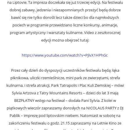
na Liptovie. Ta impreza doczekała się już trzeciej edycji. Na festiwalu
dobrej zabawy, jedzenia i niezapomnianych przeżyć będą dobrze
bawić się nie tylko dorośli lecz także dzieci bo dla najmłodszych
pociech w programie przewidziano liczne konkursy, animacje,
program artystyczny i warsztaty kulinarne. Video z zeszłorocznej
edycji można obejrzeć tutaj:
https://www.youtube.com/watch?v=PjlvX1HPhGc
Przez cały dzień do dyspozycji uczestników festiwalu będą: łąka
piknikowa, uliczki rzemieślnicze, mini park ze zwierzętami, strefa
kulinarna, i strefa atrakcji, Park Tatrapolis i Plac Kuli Ziemskiej – mówi
Sylvia Artzova z Tatry Mountains Resorts – dzieci do lat 3 mają
BEZPŁATNY wstęp na festiwal – dodała Pani Sylvia. Z kolei w
piątkowych wieczór zapraszamy dorosłych na NICOLAUS PARTY z DJ
Pablik – imprezę pod liptovskim niebem. Natomiast w sobotę na
zakończeniu festiwalu o godz. 21.15 zapraszamy na Letnie Kino ze