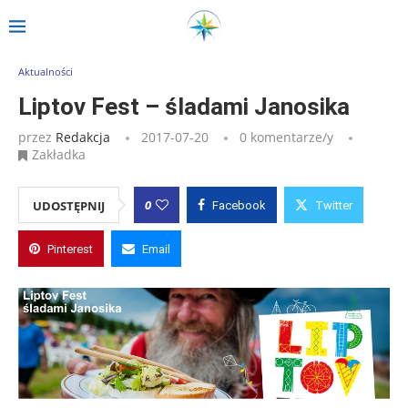
Strona główna
»
Wpisy
»
Liptov Fest – śladami Janosika
Aktualności
Liptov Fest – śladami Janosika
przez
Redakcja
2017-07-20
0 komentarze/y
Zakładka
0
UDOSTĘPNIJ
Facebook
Twitter
Pinterest
Email