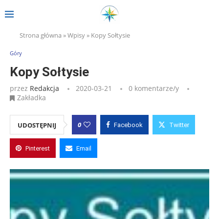
Strona główna
»
Wpisy
»
Kopy Sołtysie
Góry
Kopy Sołtysie
przez
Redakcja
2020-03-21
0 komentarze/y
Zakładka
0
UDOSTĘPNIJ
Facebook
Twitter
Pinterest
Email