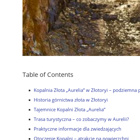
Table of Contents
Kopalnia Złota „Aurelia” w Złotoryi – podziemn
Historia górnictwa złota w Złotoryi
Tajemnice Kopalni Złota „Aurelia”
Trasa turystyczna – co zobaczymy w Aurelii?
Praktyczne informacje dla zwiedzających
Otoczenie Kopalni – atrakcje na powierzchni