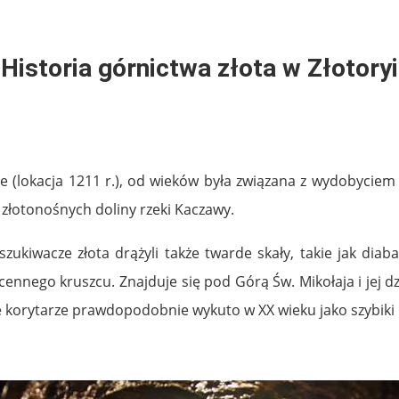
Historia górnictwa złota w Złotoryi
e (lokacja 1211 r.), od wieków była związana z wydobyciem z
złotonośnych doliny rzeki Kaczawy.
ukiwacze złota drążyli także twarde skały, takie jak diabaz
ennego kruszcu. Znajduje się pod Górą Św. Mikołaja i jej d
ne korytarze prawdopodobnie wykuto w XX wieku jako szybiki