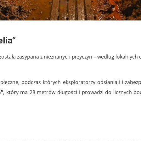
lia”
została zasypana z nieznanych przyczyn – według lokalnych o
łeczne, podczas których eksploratorzy odsłaniali i zabez
a”
, który ma 28 metrów długości i prowadzi do licznych boc