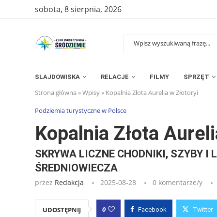
sobota, 8 sierpnia, 2026
SLAJDOWISKA
RELACJE
FILMY
SPRZĘT
Strona główna
»
Wpisy
»
Kopalnia Złota Aurelia w Złotoryi
Podziemia turystyczne w Polsce
Kopalnia Złota Aureli
SKRYWA LICZNE CHODNIKI, SZYBY I
ŚREDNIOWIECZA
przez
Redakcja
2025-08-28
0 komentarze/y
0
UDOSTĘPNIJ
Facebook
Twitter