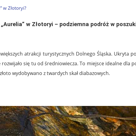
” w Złotoryi?
 „Aurelia” w Złotoryi – podziemna podróż w poszu
jwiększych atrakcji turystycznych Dolnego Śląska. Ukryta p
 rozwijało się tu od średniowiecza. To miejsce idealne dla p
ej złoto wydobywano z twardych skał diabazowych.
.