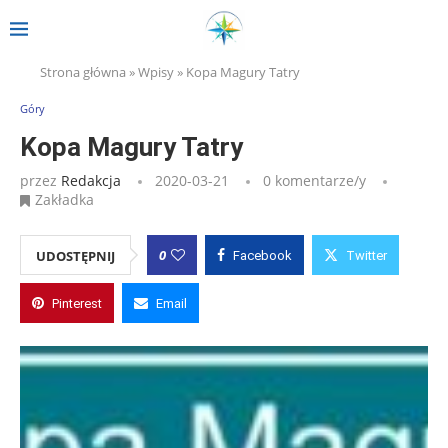
Strona główna
»
Wpisy
»
Kopa Magury Tatry
Góry
Kopa Magury Tatry
przez
Redakcja
2020-03-21
0 komentarze/y
Zakładka
0
UDOSTĘPNIJ
Facebook
Twitter
Pinterest
Email