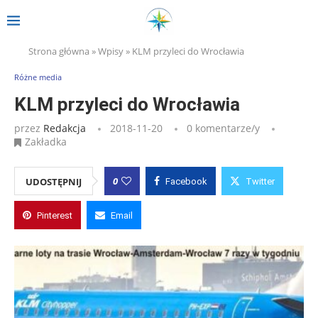
Strona główna
»
Wpisy
»
KLM przyleci do Wrocławia
Różne media
KLM przyleci do Wrocławia
przez
Redakcja
2018-11-20
0 komentarze/y
Zakładka
0
UDOSTĘPNIJ
Facebook
Twitter
Pinterest
Email