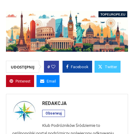
0
UDOSTĘPNIJ
Facebook
Twitter
Pinterest
Email
REDAKCJA
Obserwuj
Klub Podróżników Śródziemie to
ogólnopolski portal podróżniczy poświęcony odkrywaniu