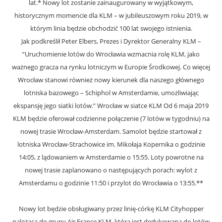
lat.* Nowy lot zostanie zainaugurowany w wyjątkowym,
historycznym momencie dla KLM – w jubileuszowym roku 2019, w
którym linia będzie obchodzić 100 lat swojego istnienia.
Jak podkreślił Peter Elbers, Prezes i Dyrektor Generalny KLM –
“Uruchomienie lotów do Wrocławia wzmacnia rolę KLM, jako
ważnego gracza na rynku lotniczym w Europie Środkowej. Co więcej
Wrocław stanowi również nowy kierunek dla naszego głównego
lotniska bazowego – Schiphol w Amsterdamie, umożliwiając
ekspansję jego siatki lotów.” Wrocław w siatce KLM Od 6 maja 2019
KLM będzie oferował codzienne połączenie (7 lotów w tygodniu) na
nowej trasie Wrocław-Amsterdam. Samolot będzie startował z
lotniska Wrocław-Strachowice im. Mikołaja Kopernika o godzinie
14:05, z lądowaniem w Amsterdamie o 15:55. Loty powrotne na
nowej trasie zaplanowano o następujących porach: wylot z
Amsterdamu o godzinie 11:50 i przylot do Wrocławia o 13:55.**
Nowy lot będzie obsługiwany przez linię-córkę KLM Cityhopper
należącą do grupy Air France KLM, która jest dedykowana do lotów