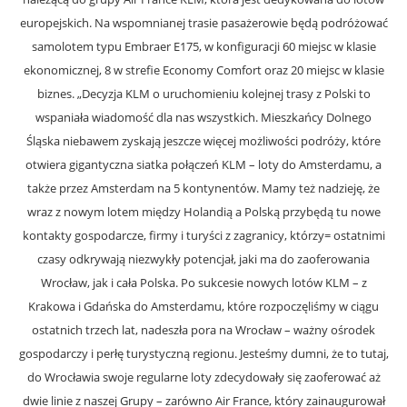
europejskich. Na wspomnianej trasie pasażerowie będą podróżować
samolotem typu Embraer E175, w konfiguracji 60 miejsc w klasie
ekonomicznej, 8 w strefie Economy Comfort oraz 20 miejsc w klasie
biznes. „Decyzja KLM o uruchomieniu kolejnej trasy z Polski to
wspaniała wiadomość dla nas wszystkich. Mieszkańcy Dolnego
Śląska niebawem zyskają jeszcze więcej możliwości podróży, które
otwiera gigantyczna siatka połączeń KLM – loty do Amsterdamu, a
także przez Amsterdam na 5 kontynentów. Mamy też nadzieję, że
wraz z nowym lotem między Holandią a Polską przybędą tu nowe
kontakty gospodarcze, firmy i turyści z zagranicy, którzy= ostatnimi
czasy odkrywają niezwykły potencjał, jaki ma do zaoferowania
Wrocław, jak i cała Polska. Po sukcesie nowych lotów KLM – z
Krakowa i Gdańska do Amsterdamu, które rozpoczęliśmy w ciągu
ostatnich trzech lat, nadeszła pora na Wrocław – ważny ośrodek
gospodarczy i perłę turystyczną regionu. Jesteśmy dumni, że to tutaj,
do Wrocławia swoje regularne loty zdecydowały się zaoferować aż
dwie linie z naszej Grupy – zarówno Air France, który zainaugurował