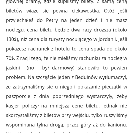
głównej bramy, gdzie kupiliśmy bilety. Z samą ceną
biletów wiąże się pewna ciekawostka. Otóż jeśli
przyjechałeś do Petry na jeden dzień i nie masz
noclegu, cena biletu będzie dwa razy droższa (około
130$), niż cena dla turysty nocującego w Jordanii. Jeśli
pokażesz rachunek z hotelu to cena spada do około
70$. Z racji tego, że nie mieliśmy rachunku za nocleg w
jaskini (no i był darmowy) stanowiło to pewien
problem. Na szczęście jeden z Beduinów wytłumaczył,
że zatrzymaliśmy się u niego i pokazanie pieczątki w
paszporcie z dnia poprzedniego wystarczyły, żeby
kasjer policzył na mniejszą cenę biletu. Jednak nie
skorzystaliśmy z biletów przy wejściu, tylko ruszyliśmy
wspominaną tylną drogą, przez góry aż do kanionu.