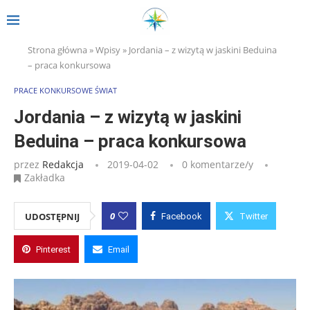
Strona główna
»
Wpisy
»
Jordania – z wizytą w jaskini Beduina
– praca konkursowa
PRACE KONKURSOWE ŚWIAT
Jordania – z wizytą w jaskini
Beduina – praca konkursowa
przez
Redakcja
2019-04-02
0 komentarze/y
Zakładka
0
UDOSTĘPNIJ
Facebook
Twitter
Pinterest
Email