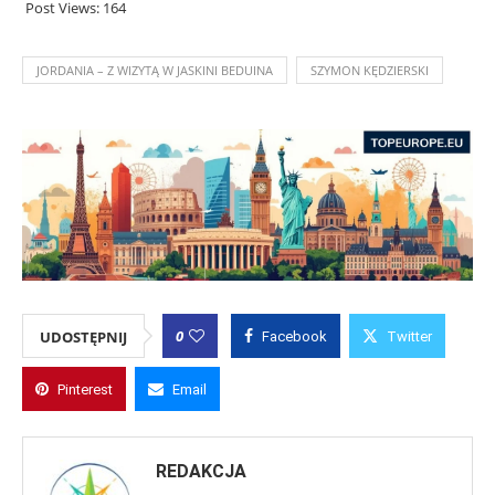
Post Views:
164
JORDANIA – Z WIZYTĄ W JASKINI BEDUINA
SZYMON KĘDZIERSKI
0
UDOSTĘPNIJ
Facebook
Twitter
Pinterest
Email
REDAKCJA