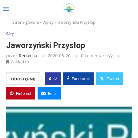
Strona główna
»
Wpisy
»
Jaworzyński Przysłop
Góry
Jaworzyński Przysłop
przez
Redakcja
2020-03-20
0 komentarze/y
Zakładka
0
UDOSTĘPNIJ
Facebook
Twitter
Pinterest
Email