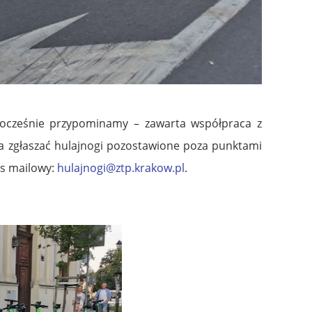
nocześnie przypominamy – zawarta współpraca z
a zgłaszać hulajnogi pozostawione poza punktami
es mailowy:
hulajnogi@ztp.krakow.pl
.