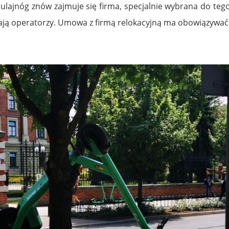
ulajnóg znów zajmuje się firma, specjalnie wybrana do tego
ają operatorzy. Umowa z firmą relokacyjną ma obowiązywać