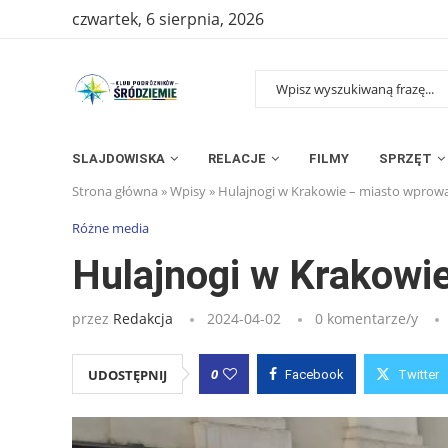
czwartek, 6 sierpnia, 2026
SLAJDOWISKA
RELACJE
FILMY
SPRZĘT
Strona główna
»
Wpisy
»
Hulajnogi w Krakowie – miasto wprowa
Różne media
Hulajnogi w Krakowi
przez
Redakcja
2024-04-02
0 komentarze/y
0
UDOSTĘPNIJ
Facebook
Twitter