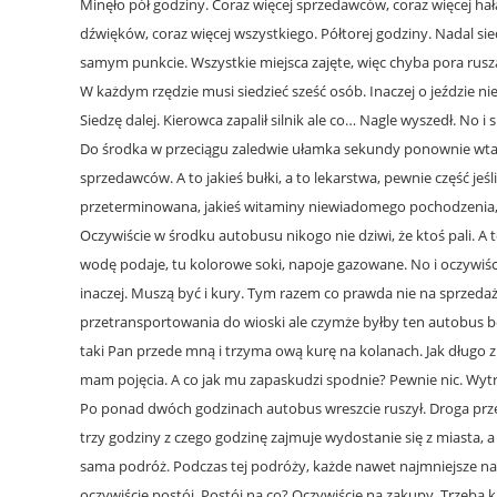
Minęło pół godziny. Coraz więcej sprzedawców, coraz więcej hał
dźwięków, coraz więcej wszystkiego. Półtorej godziny. Nadal si
samym punkcie. Wszystkie miejsca zajęte, więc chyba pora rusza
W każdym rzędzie musi siedzieć sześć osób. Inaczej o jeździe n
Siedzę dalej. Kierowca zapalił silnik ale co… Nagle wyszedł. No i s
Do środka w przeciągu zaledwie ułamka sekundy ponownie wta
sprzedawców. A to jakieś bułki, a to lekarstwa, pewnie część jeśl
przeterminowana, jakieś witaminy niewiadomego pochodzenia, 
Oczywiście w środku autobusu nikogo nie dziwi, że ktoś pali. A t
wodę podaje, tu kolorowe soki, napoje gazowane. No i oczywiści
inaczej. Muszą być i kury. Tym razem co prawda nie na sprzedaż
przetransportowania do wioski ale czymże byłby ten autobus be
taki Pan przede mną i trzyma ową kurę na kolanach. Jak długo 
mam pojęcia. A co jak mu zapaskudzi spodnie? Pewnie nic. Wytrze
Po ponad dwóch godzinach autobus wreszcie ruszył. Droga prz
trzy godziny z czego godzinę zajmuje wydostanie się z miasta, a
sama podróż. Podczas tej podróży, każde nawet najmniejsze n
oczywiście postój. Postój na co? Oczywiście na zakupy. Trzeba ku