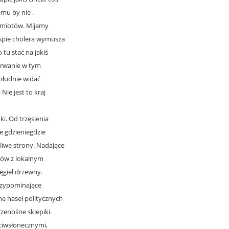
emu by nie .
namiotów. Mijamy
spie cholera wymusza
tu stać na jakiś
etrwanie w tym
południe widać
Nie jest to kraj
i. Od trzęsienia
ze gdzieniegdzie
iwe strony. Nadające
łków z lokalnym
ęgiel drzewny.
rzypominające
e haseł politycznych
rzenośne sklepiki.
ciwsłonecznymi,