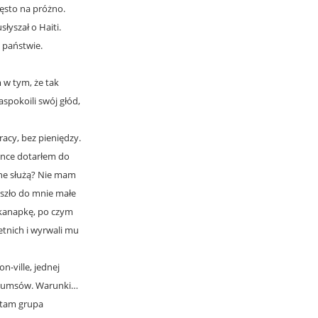
zęsto na próżno.
łyszał o Haiti.
 państwie.
 w tym, że tak
aspokoili swój głód,
racy, bez pieniędzy.
ince dotarłem do
one służą? Nie mam
eszło do mnie małe
 kanapkę, po czym
etnich i wyrwali mu
n-ville, jednej
 slumsów. Warunki…
a tam grupa