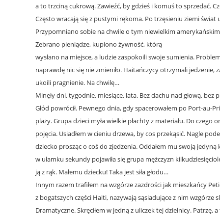
a to trzciną cukrową. Zawieźć, by gdzieś i komuś to sprzedać. C
Często wracają się z pustymi rękoma. Po trzęsieniu ziemi świat us
Przypomniano sobie na chwile o tym niewielkim amerykańskim
Zebrano pieniądze, kupiono żywność, którą
wysłano na miejsce, a ludzie zaspokoili swoje sumienia. Problem
naprawdę nic się nie zmieniło. Haitańczycy otrzymali jedzenie, z
ukoili pragnienie. Na chwilę…
Minęły dni, tygodnie, miesiące, lata. Bez dachu nad głową, bez p
Głód powrócił. Pewnego dnia, gdy spacerowałem po Port-au-Pr
plaży. Grupa dzieci myła wielkie płachty z materiału. Do czego 
pojęcia. Usiadłem w cieniu drzewa, by cos przekąsić. Nagle pod
dziecko prosząc o coś do zjedzenia. Oddałem mu swoją jedyną
w ułamku sekundy pojawiła się grupa mężczyzn kilkudziesięciol
ją z rąk. Małemu dziecku! Taka jest siła głodu…
Innym razem trafiłem na wzgórze zazdrości jak mieszkańcy Petio
z bogatszych części Haiti, nazywają sąsiadujące z nim wzgórze
Dramatyczne. Skręciłem w jedną z uliczek tej dzielnicy. Patrzę, 