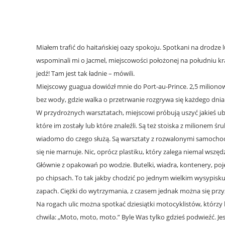
Miałem trafić do haitańskiej oazy spokoju. Spotkani na drodze l
wspominali mi o Jacmel, miejscowości położonej na południu kra
jedź! Tam jest tak ładnie – mówili.
Miejscowy guagua dowiózł mnie do Port-au-Prince. 2,5 miliono
bez wody, gdzie walka o przetrwanie rozgrywa się każdego dnia
W przydrożnych warsztatach, miejscowi próbują uszyć jakieś u
które im zostały lub które znaleźli. Są też stoiska z milionem śru
wiadomo do czego służą. Są warsztaty z rozwalonymi samochod
się nie marnuje. Nic, oprócz plastiku, który zalega niemal wszędz
Głównie z opakowań po wodzie. Butelki, wiadra, kontenery, po
po chipsach. To tak jakby chodzić po jednym wielkim wysypisku 
zapach. Ciężki do wytrzymania, z czasem jednak można się przy
Na rogach ulic można spotkać dziesiątki motocyklistów, którzy 
chwila: „Moto, moto, moto.” Byle Was tylko gdzieś podwieźć. Jest