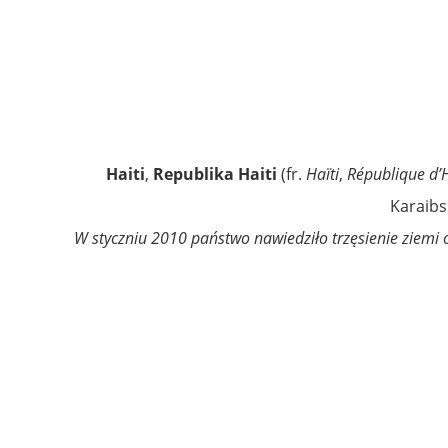
Haiti
,
Republika Haiti
(fr.
Haïti
,
République d’H
Karaibs
W styczniu 2010 państwo nawiedziło trzęsienie ziemi 