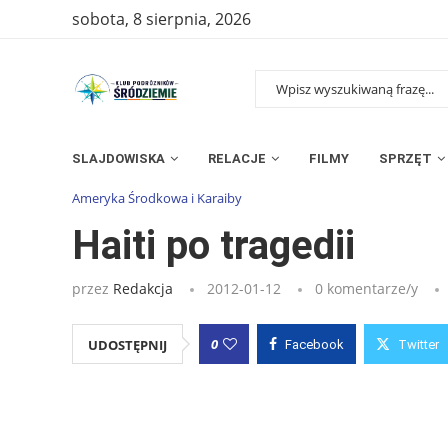
sobota, 8 sierpnia, 2026
SLAJDOWISKA
RELACJE
FILMY
SPRZĘT
Strona główna
»
Wpisy
»
Haiti po tragedii
Ameryka Środkowa i Karaiby
Haiti po tragedii
przez
Redakcja
2012-01-12
0 komentarze/y
0
UDOSTĘPNIJ
Facebook
Twitter