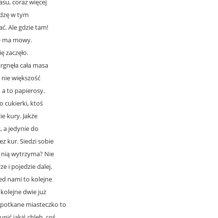
asu, coraz więcej
edzę w tym
ć. Ale gdzie tam!
ie ma mowy.
ię zaczęło.
rgnęła cała masa
i nie większość
a to papierosy.
o cukierki, ktoś
e kury. Jakże
, a jedynie do
z kur. Siedzi sobie
z nią wytrzyma? Nie
 i pojedzie dalej.
ed nami to kolejne
 kolejne dwie już
apotkane miasteczko to
pić jakiś chleb, coś