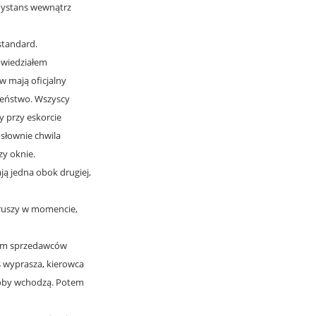
o dystans wewnątrz
standard.
dowiedziałem
w mają oficjalny
zeństwo. Wszyscy
y przy eskorcie
słownie chwila
zy oknie.
ają jedna obok drugiej,
s ruszy w momencie,
wem sprzedawców
ś wyprasza, kierowca
osoby wchodzą. Potem