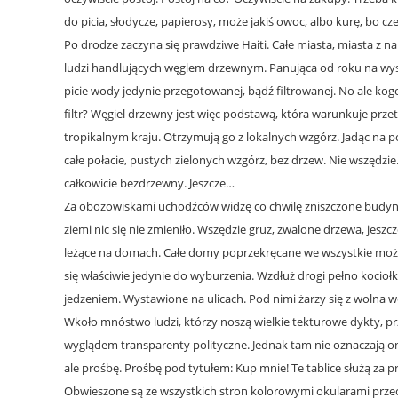
do picia, słodycze, papierosy, może jakiś owoc, albo kurę, bo cz
Po drodze zaczyna się prawdziwe Haiti. Całe miasta, miasta z 
ludzi handlujących węglem drzewnym. Panująca od roku na wy
picie wody jedynie przegotowanej, bądź filtrowanej. No ale kogo 
filtr? Węgiel drzewny jest więc podstawą, która warunkuje prz
tropikalnym kraju. Otrzymują go z lokalnych wzgórz. Jadąc na 
całe połacie, pustych zielonych wzgórz, bez drzew. Nie wszędzie. 
całkowicie bezdrzewny. Jeszcze…
Za obozowiskami uchodźców widzę co chwilę zniszczone budynk
ziemi nic się nie zmieniło. Wszędzie gruz, zwalone drzewa, jeszc
leżące na domach. Całe domy poprzekręcane we wszystkie możl
się właściwie jedynie do wyburzenia. Wzdłuż drogi pełno kocio
jedzeniem. Wystawione na ulicach. Pod nimi żarzy się z wolna w
Wkoło mnóstwo ludzi, którzy noszą wielkie tekturowe dykty, p
wyglądem transparenty polityczne. Jednak tam nie oznaczają on
ale prośbę. Prośbę pod tytułem: Kup mnie! Te tablice służą za p
Obwieszone są ze wszystkich stron kolorowymi okularami prze