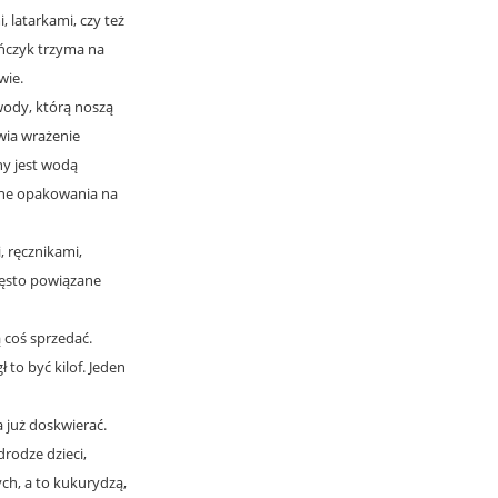
 latarkami, czy też
ańczyk trzyma na
wie.
wody, którą noszą
wia wrażenie
ny jest wodą
wne opakowania na
, ręcznikami,
zęsto powiązane
 coś sprzedać.
to być kilof. Jeden
a już doskwierać.
drodze dzieci,
ch, a to kukurydzą,