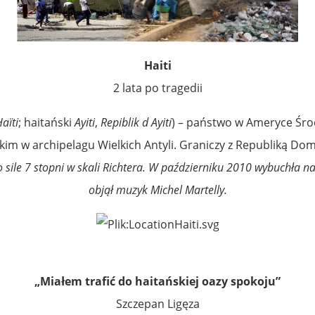
Haiti
2 lata po tragedii
aïti
;
haitański
Ayiti
,
Repiblik d Ayiti
) – państwo w Ameryce Śro
kim w archipelagu Wielkich Antyli. Graniczy z Republiką Dom
o sile 7 stopni w skali Richtera. W październiku 2010 wybuchła
objął muzyk Michel Martelly.
„Miałem trafić do haitańskiej oazy spokoju”
Szczepan Ligęza