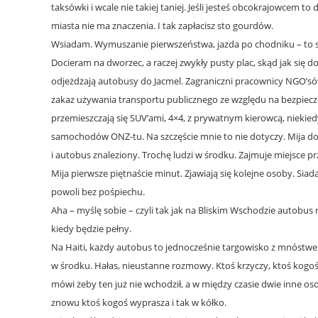
taksówki i wcale nie takiej taniej. Jeśli jesteś obcokrajowcem t
miasta nie ma znaczenia. I tak zapłacisz sto gourdów.
Wsiadam. Wymuszanie pierwszeństwa, jazda po chodniku – to 
Docieram na dworzec, a raczej zwykły pusty plac, skąd jak się 
odjeżdżają autobusy do Jacmel. Zagraniczni pracownicy NGO’só
zakaz używania transportu publicznego ze względu na bezpiec
przemieszczają się SUV’ami, 4×4, z prywatnym kierowcą, niekied
samochodów ONZ-tu. Na szczęście mnie to nie dotyczy. Mija do
i autobus znaleziony. Trochę ludzi w środku. Zajmuje miejsce pr
Mija pierwsze piętnaście minut. Zjawiają się kolejne osoby. Siad
powoli bez pośpiechu.
Aha – myślę sobie – czyli tak jak na Bliskim Wschodzie autobu
kiedy będzie pełny.
Na Haiti, każdy autobus to jednocześnie targowisko z mnóst
w środku. Hałas, nieustanne rozmowy. Ktoś krzyczy, ktoś kogo
mówi żeby ten już nie wchodził, a w między czasie dwie inne 
znowu ktoś kogoś wyprasza i tak w kółko.