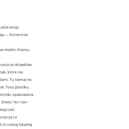
udzie wciąż
ju. – Koniecznie
we miasto chaosu,
.
brania ze skrawków
bek, które nie
ami. Tu niemal nic
ie. Tony plastiku.
jemniki, opakowania
śmieci. No i ten
zwyczaić.
krzyczą co
 to rodzaj lokalnej