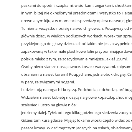
paskami do spodni, czapkami, wisiorkami, zegarkami, chustkami,
innymi bliżej nie określonymi przedmiotami. Wszystko to Hait
drewnianym kiju, a w momencie sprzedaży opiera na swojej gło
Tu niemal wszystko nosi się na swoich głowach. Począwszy od 
głównie dzieci, w wielkich podłużnych workach. Worek ten spra
przyklejonego do głowy dziecka choć takim nie jest, a wypełnio
zapakowaną w takie małe plastikowe folie przypominające da
polskie mleko z tym, że zdecydowanie mniejsze. Jakieś 250ml.
Osoby nieco starsze noszą owoce, kosze z warzywami, chipsami
ubraniami a nawet kurami! Poupychane, jedna obok drugiej. C
w pary, ze związanymi nogami.
Ludzie stoją na rogach i krzyczą. Podchodzą, odchodzą, próbują
Widziałem nawet kobietę niosącą na głowie kopaczkę, choć mógł 
szaleniec i lustro na głowie niósł.
Jedziemy dalej. Tyłek od tego kilkugodzinnego siedzenia zaczyn
Gdzieś tam kura gdacze. Mijając lokalne wioski często widać po 
pasące krowy. Widać mężczyzn jadących na osłach, obładowany