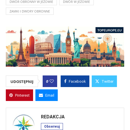
DWÓR OBRONNY W JEŻOWIE
DWÓR W JEŻOWIE
ZAMKI I DWORY OBRONNE
0
UDOSTĘPNIJ
Facebook
Twitter
Pinterest
Email
REDAKCJA
Obserwuj