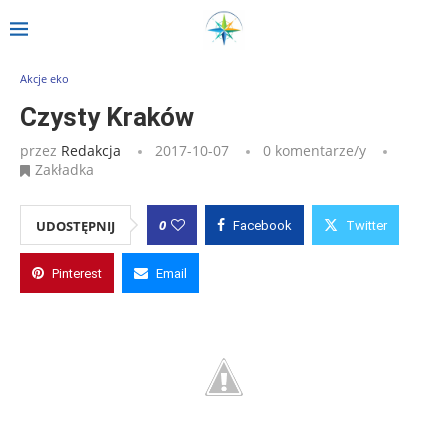
Strona główna
»
Wpisy
»
Czysty Kraków
Akcje eko
Czysty Kraków
przez
Redakcja
2017-10-07
0 komentarze/y
Zakładka
0
UDOSTĘPNIJ
Facebook
Twitter
Pinterest
Email