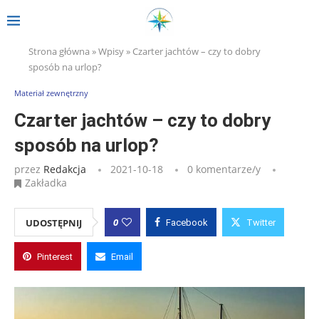
Strona główna
»
Wpisy
»
Czarter jachtów – czy to dobry
sposób na urlop?
Materiał zewnętrzny
Czarter jachtów – czy to dobry
sposób na urlop?
przez
Redakcja
2021-10-18
0 komentarze/y
Zakładka
0
UDOSTĘPNIJ
Facebook
Twitter
Pinterest
Email