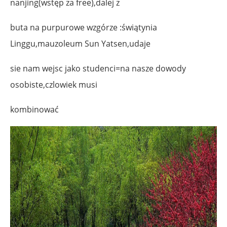
nanjing(wstęp za free),dalej z
buta na purpurowe wzgórze :świątynia
Linggu,mauzoleum Sun Yatsen,udaje
sie nam wejsc jako studenci=na nasze dowody
osobiste,czlowiek musi
kombinować