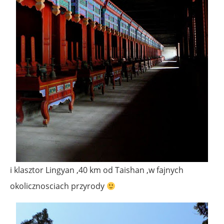
i klasztor Lingyan ,40 km od Taishan ,w fajnych
okolicznosciach przyrody