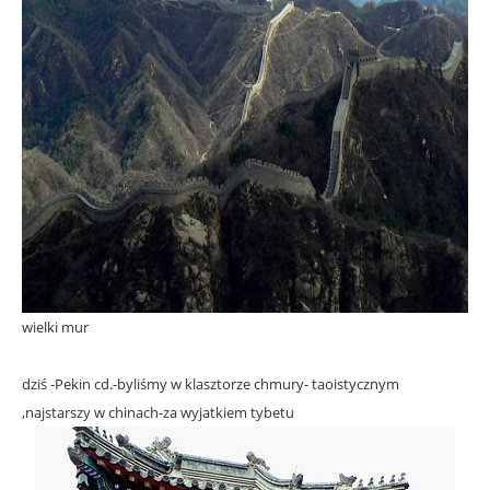
wielki mur
dziś -Pekin cd.-byliśmy w klasztorze chmury- taoistycznym
,najstarszy w chinach-za wyjatkiem tybetu