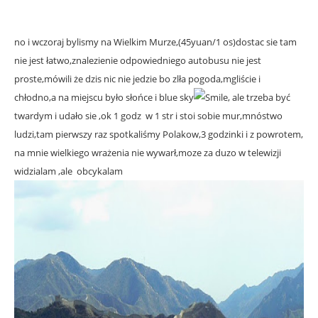
no i wczoraj bylismy na Wielkim Murze,(45yuan/1 os)dostac sie tam
nie jest łatwo,znalezienie odpowiedniego autobusu nie jest
proste,mówili że dzis nic nie jedzie bo zlła pogoda,mgliście i
chłodno,a na miejscu było słońce i blue sky
, ale trzeba być
twardym i udało sie ,ok 1 godz w 1 str i stoi sobie mur,mnóstwo
ludzi,tam pierwszy raz spotkaliśmy Polakow,3 godzinki i z powrotem,
na mnie wielkiego wrażenia nie wywarł,moze za duzo w telewizji
widzialam ,ale obcykalam