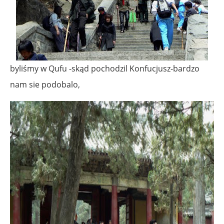
byliśmy w Qufu -skąd pochodzil Konfucjusz-bardzo
nam sie podobalo,