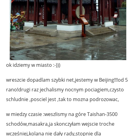
ok idziemy w miasto :-)))
wreszcie dopadlam szybki net,jestemy w Beijing!!!od 5
rano!drugi raz jechalismy nocnym pociagiem,czysto
schludnie ,posciel jest ,tak to mozna podrozowac,
w miedzy czasie :weszlismy na góre Taishan-3500
schodów,masakra,ja skonczyłam wejscie troche
wcześniej,kolana nie dały rady,stopnie dla