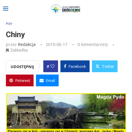
Strona główna
»
Wpisy
»
Chiny
Azja
Chiny
przez
Redakcja
2010-06-17
0 komentarze/y
Zakładka
0
UDOSTĘPNIJ
Facebook
Twitter
Pinterest
Email