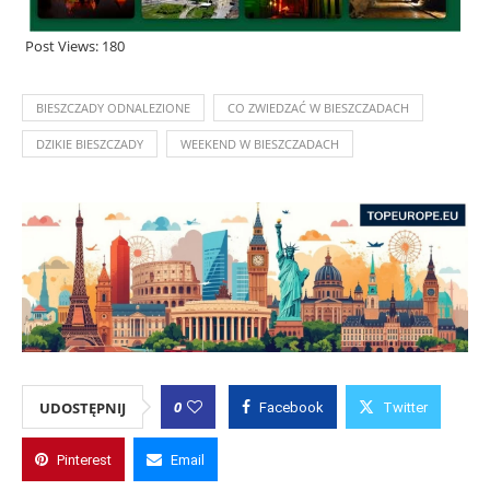
Post Views:
180
BIESZCZADY ODNALEZIONE
CO ZWIEDZAĆ W BIESZCZADACH
DZIKIE BIESZCZADY
WEEKEND W BIESZCZADACH
0
UDOSTĘPNIJ
Facebook
Twitter
Pinterest
Email