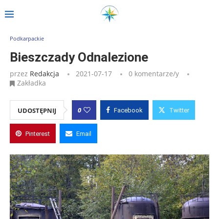
Strona główna
»
Wpisy
»
Bieszczady Odnalezione
Podkarpackie
Bieszczady Odnalezione
przez
Redakcja
2021-07-17
0 komentarze/y
Zakładka
0
UDOSTĘPNIJ
Facebook
Twitter
Pinterest
Email