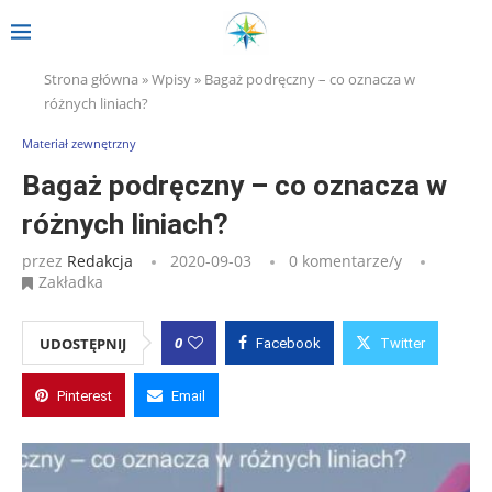
Strona główna
»
Wpisy
»
Bagaż podręczny – co oznacza w
różnych liniach?
Materiał zewnętrzny
Bagaż podręczny – co oznacza w
różnych liniach?
przez
Redakcja
2020-09-03
0 komentarze/y
Zakładka
0
UDOSTĘPNIJ
Facebook
Twitter
Pinterest
Email