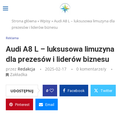
Strona główna
»
Wpisy
»
Audi A8 L – luksusowa limuzyna dla
prezesów i liderów biznesu
Reklama
Audi A8 L – luksusowa limuzyna
dla prezesów i liderów biznesu
przez
Redakcja
2025-02-17
0 komentarze/y
Zakładka
0
UDOSTĘPNIJ
Facebook
Twitter
Pinterest
Email