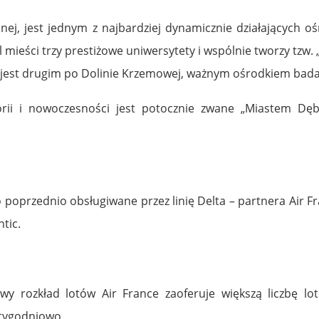
nocnej, jest jednym z najbardziej dynamicznie działającyc
 mieści trzy prestiżowe uniwersytety i wspólnie tworzy tzw
jest drugim po Dolinie Krzemowej, ważnym ośrodkiem bad
storii i nowoczesności jest potocznie zwane „Miastem 
 poprzednio obsługiwane przez linię Delta – partnera Air F
ntic.
y rozkład lotów Air France zaoferuje większą liczbę lo
 tygodniowo.