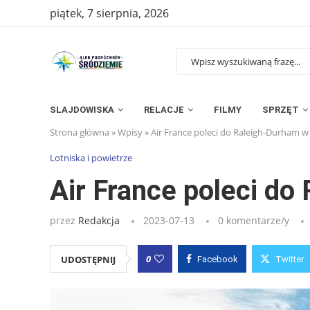
piątek, 7 sierpnia, 2026
SLAJDOWISKA
RELACJE
FILMY
SPRZĘT
Strona główna
»
Wpisy
»
Air France poleci do Raleigh-Durham 
Lotniska i powietrze
Air France poleci d
przez
Redakcja
2023-07-13
0 komentarze/y
0
UDOSTĘPNIJ
Facebook
Twitter