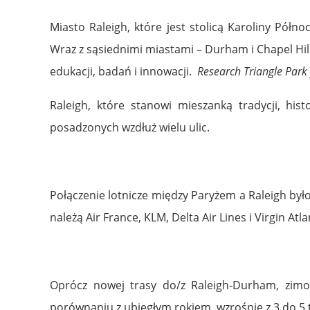
Miasto Raleigh, które jest stolicą Karoliny Pół
Wraz z sąsiednimi miastami – Durham i Chapel Hill
edukacji, badań i innowacji.
Research Triangle Park
Raleigh, które stanowi mieszanką tradycji, hi
posadzonych wzdłuż wielu ulic.
Połączenie lotnicze między Paryżem a Raleigh było
należą Air France, KLM, Delta Air Lines i Virgin Atla
Oprócz nowej trasy do/z Raleigh-Durham, zimow
porównaniu z ubiegłym rokiem, wzrośnie z 3 do 5