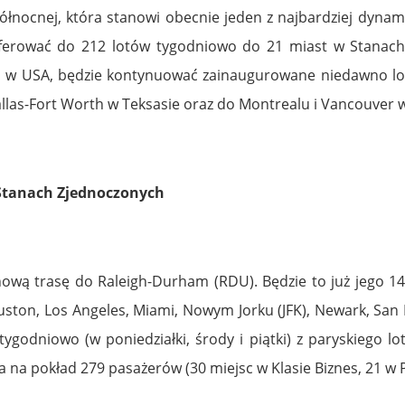
ółnocnej, która stanowi obecnie jeden z najbardziej dynam
oferować do 212 lotów tygodniowo do 21 miast w Stanach
m w USA, będzie kontynuować zainaugurowane niedawno lot
allas-Fort Worth w Teksasie oraz do Montrealu i Vancouver 
 Stanach Zjednoczonych
 nową trasę do Raleigh-Durham (RDU). Będzie to już jego 14
uston, Los Angeles, Miami, Nowym Jorku (JFK), Newark, San 
ygodniowo (w poniedziałki, środy i piątki) z paryskiego lo
 na pokład 279 pasażerów (30 miejsc w Klasie Biznes, 21 w