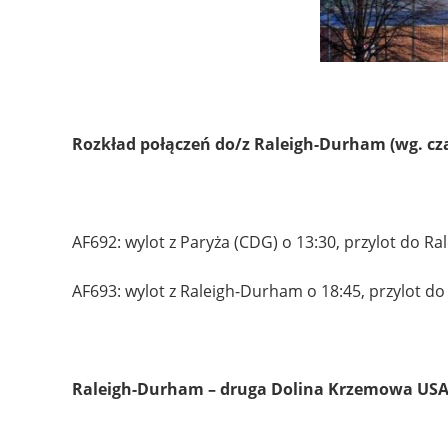
Rozkład połączeń do/z Raleigh-Durham (wg. cz
AF692: wylot z Paryża (CDG) o 13:30, przylot do R
AF693: wylot z Raleigh-Durham o 18:45, przylot do
Raleigh-Durham – druga Dolina Krzemowa US