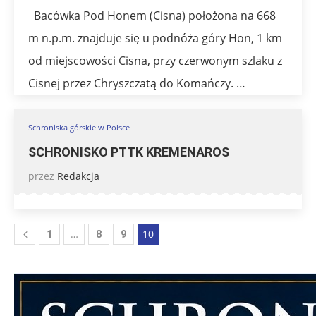
Bacówka Pod Honem (Cisna) położona na 668
m n.p.m. znajduje się u podnóża góry Hon, 1 km
od miejscowości Cisna, przy czerwonym szlaku z
Cisnej przez Chryszczatą do Komańczy. …
Schroniska górskie w Polsce
SCHRONISKO PTTK KREMENAROS
przez
Redakcja
…
10
1
8
9