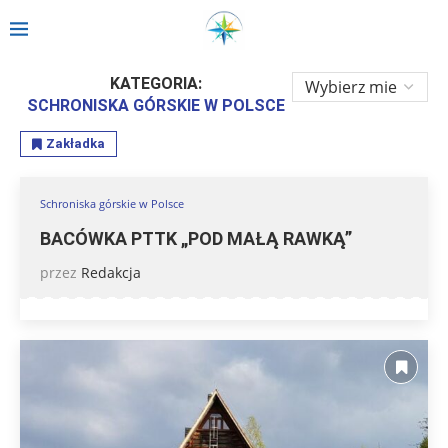
Strona główna
»
Relacje
»
Schroniska górskie w Polsce
»
Strona 10
KATEGORIA:
SCHRONISKA GÓRSKIE W POLSCE
Zakładka
Schroniska górskie w Polsce
BACÓWKA PTTK „POD MAŁĄ RAWKĄ”
przez
Redakcja