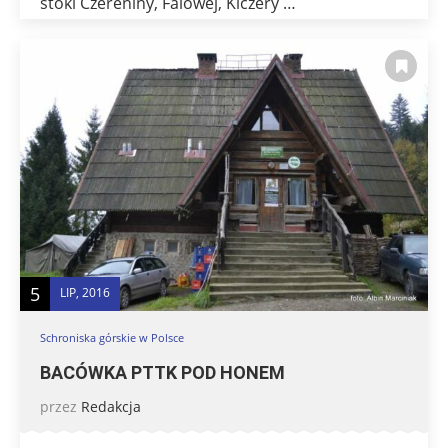
stoki Czereniny, Falowej, Kiczery …
5
LIP, 2016
Schroniska górskie w Polsce
BACÓWKA PTTK POD HONEM
przez
Redakcja