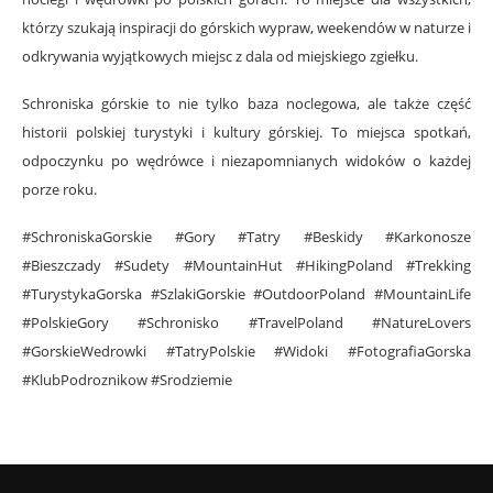
którzy szukają inspiracji do górskich wypraw, weekendów w naturze i
odkrywania wyjątkowych miejsc z dala od miejskiego zgiełku.
Schroniska górskie to nie tylko baza noclegowa, ale także część
historii polskiej turystyki i kultury górskiej. To miejsca spotkań,
odpoczynku po wędrówce i niezapomnianych widoków o każdej
porze roku.
#SchroniskaGorskie #Gory #Tatry #Beskidy #Karkonosze
#Bieszczady #Sudety #MountainHut #HikingPoland #Trekking
#TurystykaGorska #SzlakiGorskie #OutdoorPoland #MountainLife
#PolskieGory #Schronisko #TravelPoland #NatureLovers
#GorskieWedrowki #TatryPolskie #Widoki #FotografiaGorska
#KlubPodroznikow #Srodziemie