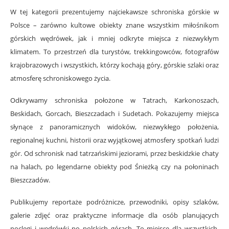
W tej kategorii prezentujemy najciekawsze schroniska górskie w
Polsce – zarówno kultowe obiekty znane wszystkim miłośnikom
górskich wędrówek, jak i mniej odkryte miejsca z niezwykłym
klimatem. To przestrzeń dla turystów, trekkingowców, fotografów
krajobrazowych i wszystkich, którzy kochają góry, górskie szlaki oraz
atmosferę schroniskowego życia.
Odkrywamy schroniska położone w Tatrach, Karkonoszach,
Beskidach, Gorcach, Bieszczadach i Sudetach. Pokazujemy miejsca
słynące z panoramicznych widoków, niezwykłego położenia,
regionalnej kuchni, historii oraz wyjątkowej atmosfery spotkań ludzi
gór. Od schronisk nad tatrzańskimi jeziorami, przez beskidzkie chaty
na halach, po legendarne obiekty pod Śnieżką czy na połoninach
Bieszczadów.
Publikujemy reportaże podróżnicze, przewodniki, opisy szlaków,
galerie zdjęć oraz praktyczne informacje dla osób planujących
noclegi i wędrówki po polskich górach. To miejsce dla wszystkich,