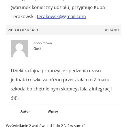
(warunek konieczny udziału) przyjmuje Kuba
Terakowski:
terakowski@gmail.com
2013-03-07 o 14:01
#134383
Anonimowy
Gość
Dzięki za fajna propozycje spędzenia czasu.
jednak troszke za póżno przecztałam o Zimaku.
szkoda bo chętnie bym skoprzystała z integracji
:)))).
Autor
Wpisy
Wyświetlanie 2 wpisów - od 1 do 2 (z 2 w sumie)