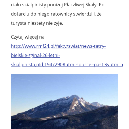
ciało skialpinisty poniżej Płaczliwej Skały. Po
dotarciu do niego ratownicy stwierdzili, że
turysta niestety nie żyje.
Czytaj więcej na
http://www.rmf24.pl/fakty/swiat/news-tatry-
bielskie-zginal-26-letni-
skialpinista,nId,1947290#utm_source=paste&utm_m