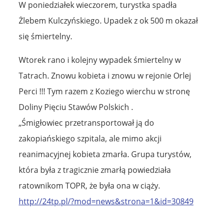
W poniedziałek wieczorem, turystka spadła
Żlebem Kulczyńskiego. Upadek z ok 500 m okazał
się śmiertelny.
Wtorek rano i kolejny wypadek śmiertelny w
Tatrach. Znowu kobieta i znowu w rejonie Orlej
Perci !!! Tym razem z Koziego wierchu w stronę
Doliny Pięciu Stawów Polskich .
„Śmigłowiec przetransportował ją do
zakopiańskiego szpitala, ale mimo akcji
reanimacyjnej kobieta zmarła. Grupa turystów,
która była z tragicznie zmarłą powiedziała
ratownikom TOPR, że była ona w ciąży.
http://24tp.pl/?mod=news&strona=1&id=30849