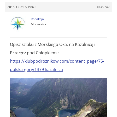
2015-12-31 o 15:40
#149747
Redakcja
Moderator
Opisz szlaku z Morskiego Oka, na Kazalnicę i
Przełęcz pod Chłopkiem :
https://klubpodroznikow.com/content_page/75-
polska-gory/1379-kazalnica