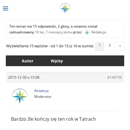
Ten temat ma 15 odpowiedzi, 2 głosy, a ostatnio został
zaktualizowany
10 lat, 7 miesięcy temu
przez
Redakcja
.
1
2
→
Wyświetlanie 15 wpisów - od 1 do 15 (z 16 w sumie)
Autor
Wpisy
2015-12-30 o 15:08
#149736
Redakcja
Moderator
Bardzo źle kończy się ten rok w Tatrach