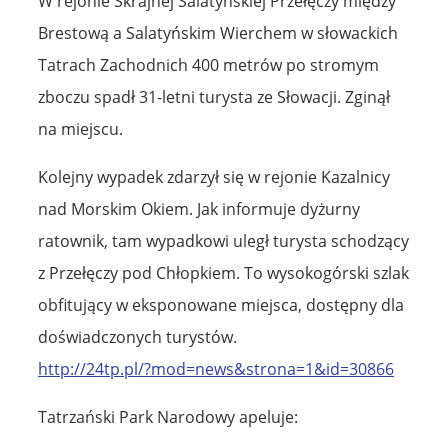
W rejonie Skrajnej Salatyńskiej Przełęczy między
Brestową a Salatyńskim Wierchem w słowackich
Tatrach Zachodnich 400 metrów po stromym
zboczu spadł 31-letni turysta ze Słowacji. Zginął
na miejscu.
Kolejny wypadek zdarzył się w rejonie Kazalnicy
nad Morskim Okiem. Jak informuje dyżurny
ratownik, tam wypadkowi uległ turysta schodzący
z Przełęczy pod Chłopkiem. To wysokogórski szlak
obfitujący w eksponowane miejsca, dostępny dla
doświadczonych turystów.
http://24tp.pl/?mod=news&strona=1&id=30866
Tatrzański Park Narodowy apeluje: