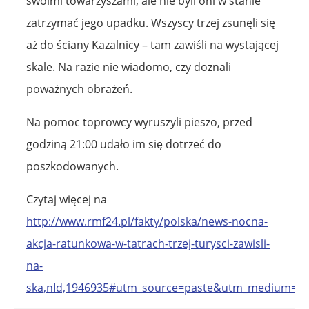
swoimi towarzyszami, ale nie byli oni w stanie
zatrzymać jego upadku. Wszyscy trzej zsunęli się
aż do ściany Kazalnicy – tam zawiśli na wystającej
skale. Na razie nie wiadomo, czy doznali
poważnych obrażeń.
Na pomoc toprowcy wyruszyli pieszo, przed
godziną 21:00 udało im się dotrzeć do
poszkodowanych.
Czytaj więcej na
http://www.rmf24.pl/fakty/polska/news-nocna-
akcja-ratunkowa-w-tatrach-trzej-turysci-zawisli-
na-
ska,nId,1946935#utm_source=paste&utm_medium=pa