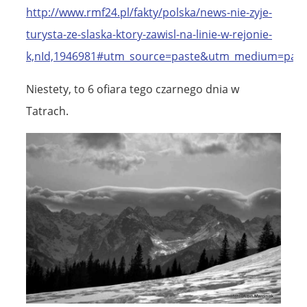
http://www.rmf24.pl/fakty/polska/news-nie-zyje-
turysta-ze-slaska-ktory-zawisl-na-linie-w-rejonie-
k,nId,1946981#utm_source=paste&utm_medium=past
Niestety, to 6 ofiara tego czarnego dnia w
Tatrach.