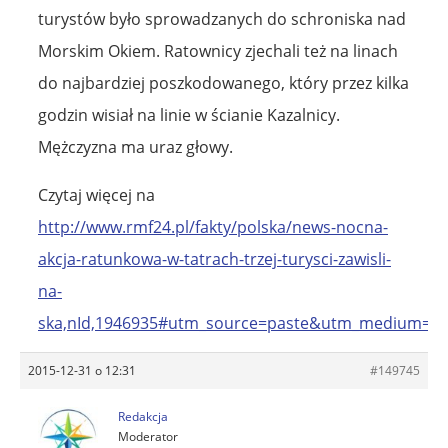
turystów było sprowadzanych do schroniska nad
Morskim Okiem. Ratownicy zjechali też na linach
do najbardziej poszkodowanego, który przez kilka
godzin wisiał na linie w ścianie Kazalnicy.
Mężczyzna ma uraz głowy.
Czytaj więcej na
http://www.rmf24.pl/fakty/polska/news-nocna-
akcja-ratunkowa-w-tatrach-trzej-turysci-zawisli-
na-
ska,nId,1946935#utm_source=paste&utm_medium=pa
2015-12-31 o 12:31
#149745
Redakcja
Moderator