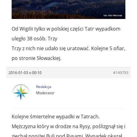
Od Wigilii tylko w polskiej części Tatr wypadkom
uległo 38 osób. Trzy
Trzy z nich nie udało się uratować. Kolejne 5 ofiar,
po stronie Słowackiej.
2016-01-03 o 00:10
#149793
Redakcja
Moderator
Kolejne śmiertelne wypadki w Tatrach.
Mężczyzna który w drodze na Rysy, poślizgnął się i
zjechał poniżej Buli pod Rysami. Wypadek okazał