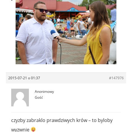
2015-07-21 o 01:37
#147976
Anonimowy
Gość
czyzby zabraklo prawdziwych krów – to byloby
wyzwnie