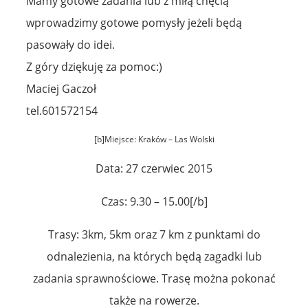
Mamy gotowe zadania lub z miłą chęcią
wprowadzimy gotowe pomysły jeżeli będą
pasowały do idei.
Z góry dziękuję za pomoc:)
Maciej Gaczoł
tel.601572154
[b]Miejsce: Kraków – Las Wolski
Data: 27 czerwiec 2015
Czas: 9.30 – 15.00[/b]
Trasy: 3km, 5km oraz 7 km z punktami do
odnalezienia, na których będą zagadki lub
zadania sprawnościowe. Trasę można pokonać
także na rowerze.