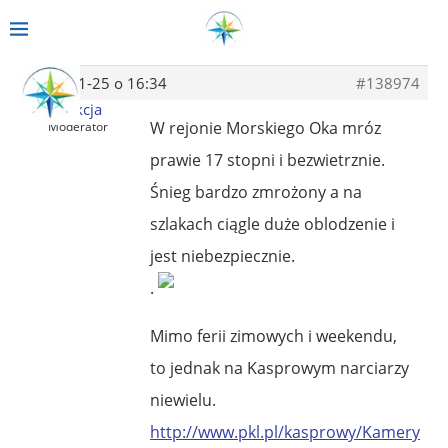
2014-01-25 o 16:34
#138974
Redakcja
W rejonie Morskiego Oka mróz
Moderator
prawie 17 stopni i bezwietrznie.
Śnieg bardzo zmrożony a na
szlakach ciągle duże oblodzenie i
jest niebezpiecznie.
.
Mimo ferii zimowych i weekendu,
to jednak na Kasprowym narciarzy
niewielu.
http://www.pkl.pl/kasprowy/Kamery